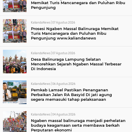
Memikat Turis Mancanegara dan Puluhan Ribu
Pengunjung
KaliandaNews |
07 Agustus 2026
Prosesi Ngaben Massal Balinuraga Memikat
Turis Mancanegara dan Puluhan Ribu
Pengunjung www.kaliandanews
KaliandaNews |
07 Agustus 2026
Desa Balinuraga Lampung Selatan
Menorehkan Sejarah Ngaben Massal Terbesar
Di Indonesia
KaliandaNews |
06 Agustus 2026
Pemkab Lamsel Pastikan Penanganan
Perbaikan Jalan RA Basyid Di jati agung
segera memasuki tahap pelaksanaan
KaliandaNews |
04 Agustus 2026
Ngaben massal balinuraga menjadi perhelatan
budaya keagamaan serta membawa berkah
Perputaran ekonomi