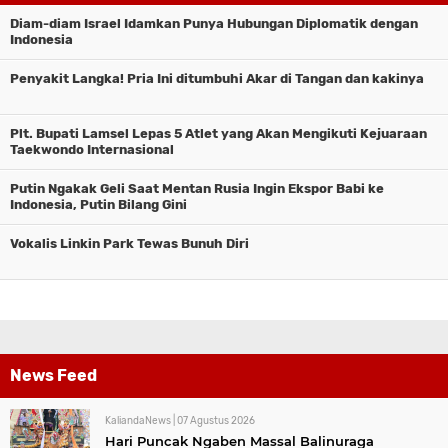
Diam-diam Israel Idamkan Punya Hubungan Diplomatik dengan
Indonesia
Penyakit Langka! Pria Ini ditumbuhi Akar di Tangan dan kakinya
Plt. Bupati Lamsel Lepas 5 Atlet yang Akan Mengikuti Kejuaraan
Taekwondo Internasional
Putin Ngakak Geli Saat Mentan Rusia Ingin Ekspor Babi ke
Indonesia, Putin Bilang Gini
Vokalis Linkin Park Tewas Bunuh Diri
News Feed
KaliandaNews |
07 Agustus 2026
Hari Puncak Ngaben Massal Balinuraga