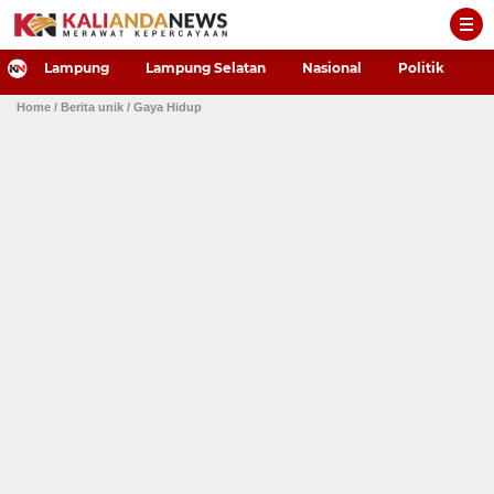
-->
Lampung
Lampung Selatan
Nasional
Politik
P
Home
/ Berita unik
/ Gaya Hidup