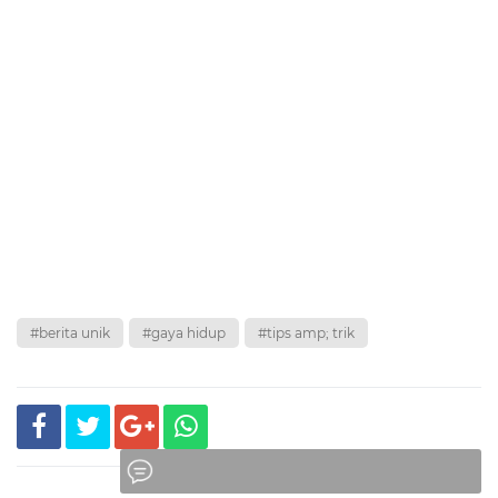
#berita unik
#gaya hidup
#tips amp; trik