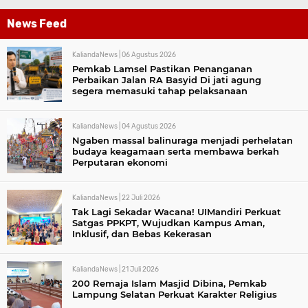
News Feed
KaliandaNews |
06 Agustus 2026
Pemkab Lamsel Pastikan Penanganan
Perbaikan Jalan RA Basyid Di jati agung
segera memasuki tahap pelaksanaan
KaliandaNews |
04 Agustus 2026
Ngaben massal balinuraga menjadi perhelatan
budaya keagamaan serta membawa berkah
Perputaran ekonomi
KaliandaNews |
22 Juli 2026
Tak Lagi Sekadar Wacana! UIMandiri Perkuat
Satgas PPKPT, Wujudkan Kampus Aman,
Inklusif, dan Bebas Kekerasan
KaliandaNews |
21 Juli 2026
200 Remaja Islam Masjid Dibina, Pemkab
Lampung Selatan Perkuat Karakter Religius