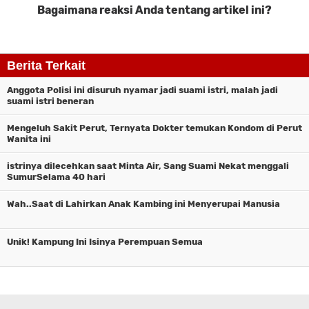
Bagaimana reaksi Anda tentang artikel ini?
Komentar
Berita Terkait
Anggota Polisi ini disuruh nyamar jadi suami istri, malah jadi
suami istri beneran
Mengeluh Sakit Perut, Ternyata Dokter temukan Kondom di Perut
Wanita ini
istrinya dilecehkan saat Minta Air, Sang Suami Nekat menggali
SumurSelama 40 hari
Wah..Saat di Lahirkan Anak Kambing ini Menyerupai Manusia
Unik! Kampung Ini Isinya Perempuan Semua