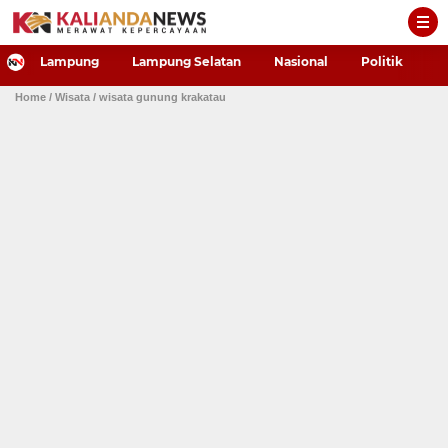
-->
Lampung
Lampung Selatan
Nasional
Politik
P
Home
/ Wisata
/ wisata gunung krakatau