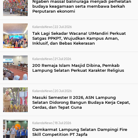
Ngaben massal balinuraga menjadi perhelatan
budaya keagamaan serta membawa berkah
Perputaran ekonomi
KaliandaNews |
22 Juli 2026
Tak Lagi Sekadar Wacana! UIMandiri Perkuat
Satgas PPKPT, Wujudkan Kampus Aman,
Inklusif, dan Bebas Kekerasan
KaliandaNews |
21 Juli 2026
200 Remaja Islam Masjid Dibina, Pemkab
Lampung Selatan Perkuat Karakter Religius
KaliandaNews |
20 Juli 2026
Masuki Semester II 2026, ASN Lampung
Selatan Didorong Bangun Budaya Kerja Cepat,
Cerdas, dan Tepat Guna
KaliandaNews |
18 Juli 2026
Damkarmat Lampung Selatan Dampingi Fire
Skill Competition PT Japfa