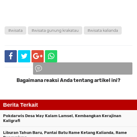
#wisata
#wisata gunung krakatau
#wisata kalianda
Bagaimana reaksi Anda tentang artikel ini?
Komentar
Berita Terkait
Pokdarwis Desa Way Kalam Lamsel, Kembangkan Kerajinan
Kaligrafi
Liburan Tahun Baru, Pantai Batu Rame Ketang Kalianda, Rame