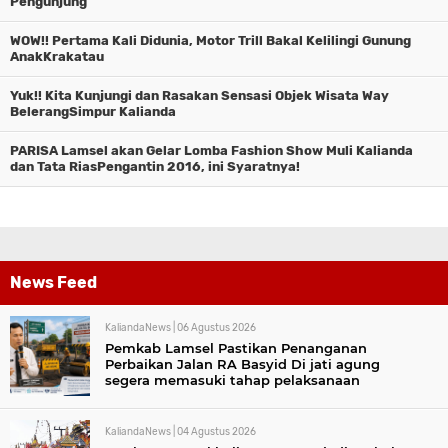
Pengunjung
WOW!! Pertama Kali Didunia, Motor Trill Bakal Kelilingi Gunung
AnakKrakatau
Yuk!! Kita Kunjungi dan Rasakan Sensasi Objek Wisata Way
BelerangSimpur Kalianda
PARISA Lamsel akan Gelar Lomba Fashion Show Muli Kalianda
dan Tata RiasPengantin 2016, ini Syaratnya!
News Feed
KaliandaNews |
06 Agustus 2026
Pemkab Lamsel Pastikan Penanganan
Perbaikan Jalan RA Basyid Di jati agung
segera memasuki tahap pelaksanaan
KaliandaNews |
04 Agustus 2026