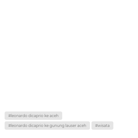
#leonardo dicaprio ke aceh
#leonardo dicaprio ke gunung lauser aceh
#wisata