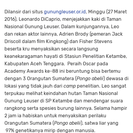
Dilansir dari situs
gunungleuser.or.id
, Minggu (27 Maret
2016), Leonardo DiCaprio, menjejakkan kaki di Taman
Nasional Gunung Leuser. Dalam kunjungannya, Leo
dan rekan aktor lainnya, Adrien Brody (pemeran Jack
Driscoll dalam film Kingkong) dan Fisher Stevens
beserta kru menyaksikan secara langsung
keanekaragaman hayati di Stasiun Penelitian Ketambe,
Kabupaten Aceh Tenggara. Peraih Oscar pada
Academy Awards ke-88 ini beruntung bisa bertemu
dengan 3 Orangutan Sumatera (
Pongo abelii
) dewasa di
lokasi yang tidak jauh dari
camp
penelitian. Leo sangat
terpukau melihat keindahan hutan Taman Nasional
Gunung Leuser di SP Ketambe dan mendengar suara
rangkong serta spesies burung lainnya. Selama hampir
2 jam ia habiskan untuk menyaksikan perilaku
Orangutan Sumatera (
Pongo abelii
), satwa liar yang
97% genetikanya mirip dengan manusia.