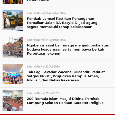
Di Indonesia
KaliandaNews |
06 Agustus 2026
Pemkab Lamsel Pastikan Penanganan
Perbaikan Jalan RA Basyid Di jati agung
segera memasuki tahap pelaksanaan
KaliandaNews |
04 Agustus 2026
Ngaben massal balinuraga menjadi perhelatan
budaya keagamaan serta membawa berkah
Perputaran ekonomi
KaliandaNews |
22 Juli 2026
Tak Lagi Sekadar Wacana! UIMandiri Perkuat
Satgas PPKPT, Wujudkan Kampus Aman,
Inklusif, dan Bebas Kekerasan
KaliandaNews |
21 Juli 2026
200 Remaja Islam Masjid Dibina, Pemkab
Lampung Selatan Perkuat Karakter Religius