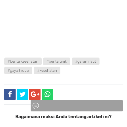
#berita kesehatan
#berita unik
#garam laut
#gaya hidup
#kesehatan
Bagaimana reaksi Anda tentang artikel ini?
Komentar