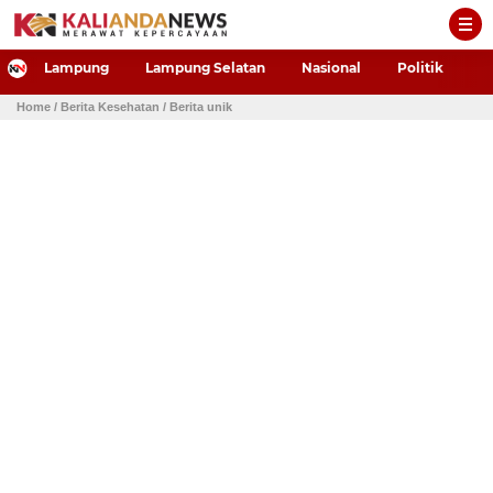
-->
Lampung
Lampung Selatan
Nasional
Politik
P
Home
/ Berita Kesehatan
/ Berita unik