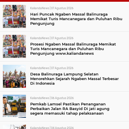
KaliandaNews |
07 Agustus 2026
Hari Puncak Ngaben Massal Balinuraga
Memikat Turis Mancanegara dan Puluhan Ribu
Pengunjung
KaliandaNews |
07 Agustus 2026
Prosesi Ngaben Massal Balinuraga Memikat
Turis Mancanegara dan Puluhan Ribu
Pengunjung www.kaliandanews
KaliandaNews |
07 Agustus 2026
Desa Balinuraga Lampung Selatan
Menorehkan Sejarah Ngaben Massal Terbesar
Di Indonesia
KaliandaNews |
06 Agustus 2026
Pemkab Lamsel Pastikan Penanganan
Perbaikan Jalan RA Basyid Di jati agung
segera memasuki tahap pelaksanaan
KaliandaNews |
04 Agustus 2026