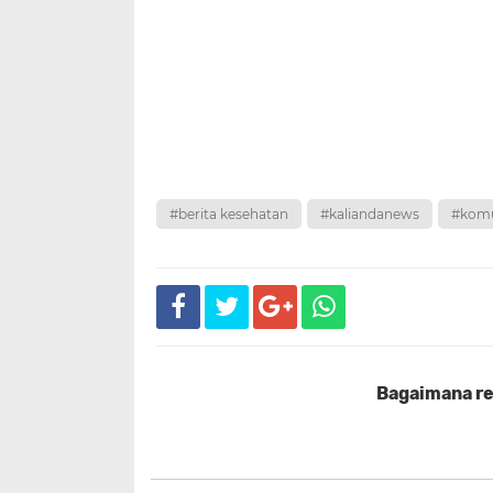
#berita kesehatan
#kaliandanews
#komu
Bagaimana rea