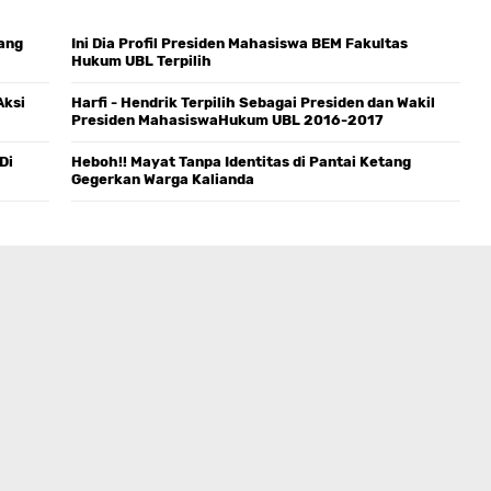
tang
Ini Dia Profil Presiden Mahasiswa BEM Fakultas
Hukum UBL Terpilih
Aksi
Harfi - Hendrik Terpilih Sebagai Presiden dan Wakil
Presiden MahasiswaHukum UBL 2016-2017
Di
Heboh!! Mayat Tanpa Identitas di Pantai Ketang
Gegerkan Warga Kalianda