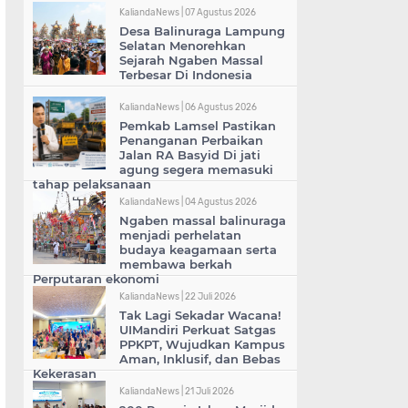
KaliandaNews |
07 Agustus 2026
Desa Balinuraga Lampung
Selatan Menorehkan
Sejarah Ngaben Massal
Terbesar Di Indonesia
KaliandaNews |
06 Agustus 2026
Pemkab Lamsel Pastikan
Penanganan Perbaikan
Jalan RA Basyid Di jati
agung segera memasuki
tahap pelaksanaan
KaliandaNews |
04 Agustus 2026
Ngaben massal balinuraga
menjadi perhelatan
budaya keagamaan serta
membawa berkah
Perputaran ekonomi
KaliandaNews |
22 Juli 2026
Tak Lagi Sekadar Wacana!
UIMandiri Perkuat Satgas
PPKPT, Wujudkan Kampus
Aman, Inklusif, dan Bebas
Kekerasan
KaliandaNews |
21 Juli 2026