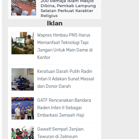
200 Remaja Islam Masjid
Dibina, Pemkab Lampung
Selatan Perkuat Karakter
Religius
Iklan
Wapres Himbau PNS Harus
Memanfaat Teknologi Tapi
Jangan Untuk Main Game di
Kantor
‎Keratuan Darah Putih Radin
Intan II Adakan Sunat Massal
dan Donor Darah
GATF Rencanakan Bandara
Raden Inten II Sebagai
Embarkasi Jamaah Haji
Gawat! Sempat Janjian
Tawuran di Jalinsum