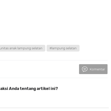
nitas anak lampung selatan
#lampung selatan
Komentar
ksi Anda tentang artikel ini?