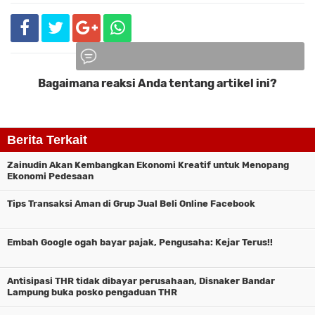
Bagaimana reaksi Anda tentang artikel ini?
Komentar
Berita Terkait
Zainudin Akan Kembangkan Ekonomi Kreatif untuk Menopang
Ekonomi Pedesaan
Tips Transaksi Aman di Grup Jual Beli Online Facebook
Embah Google ogah bayar pajak, Pengusaha: Kejar Terus!!
Antisipasi THR tidak dibayar perusahaan, Disnaker Bandar
Lampung buka posko pengaduan THR