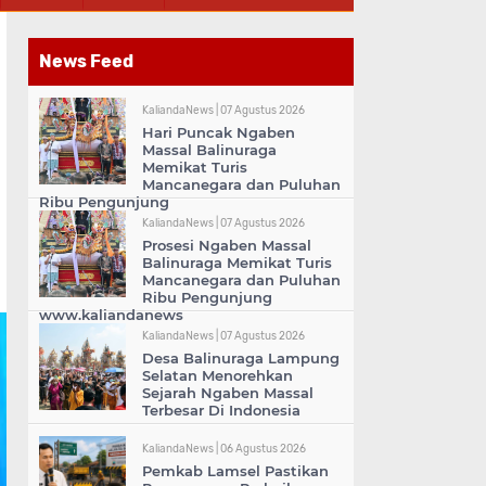
News Feed
KaliandaNews |
07 Agustus 2026
Hari Puncak Ngaben
Massal Balinuraga
Memikat Turis
Mancanegara dan Puluhan
Ribu Pengunjung
KaliandaNews |
07 Agustus 2026
Prosesi Ngaben Massal
Balinuraga Memikat Turis
Mancanegara dan Puluhan
Ribu Pengunjung
www.kaliandanews
KaliandaNews |
07 Agustus 2026
Desa Balinuraga Lampung
Selatan Menorehkan
Sejarah Ngaben Massal
Terbesar Di Indonesia
KaliandaNews |
06 Agustus 2026
Pemkab Lamsel Pastikan