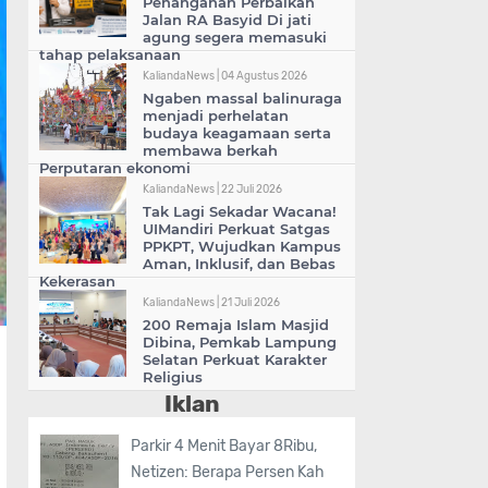
Penanganan Perbaikan
Jalan RA Basyid Di jati
agung segera memasuki
tahap pelaksanaan
KaliandaNews |
04 Agustus 2026
Ngaben massal balinuraga
menjadi perhelatan
budaya keagamaan serta
membawa berkah
Perputaran ekonomi
KaliandaNews |
22 Juli 2026
Tak Lagi Sekadar Wacana!
UIMandiri Perkuat Satgas
PPKPT, Wujudkan Kampus
Aman, Inklusif, dan Bebas
Kekerasan
KaliandaNews |
21 Juli 2026
200 Remaja Islam Masjid
Dibina, Pemkab Lampung
Selatan Perkuat Karakter
Religius
Iklan
Parkir 4 Menit Bayar 8Ribu,
Netizen: Berapa Persen Kah