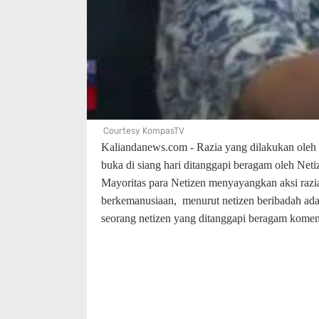
Courtesy KompasTV
Kaliandan
ews.com -
Razia yang dilakukan oleh
buka di siang hari ditanggapi beragam oleh Neti
M
ayoritas para Netizen menyayangkan aksi razia 
berkemanusiaan,
menurut netizen beribadah adal
seorang
netizen
yang ditanggapi beragam komen