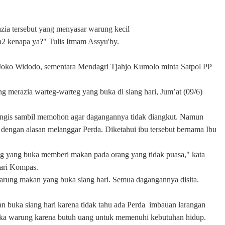
a
zia tersebut yang menyasar warung kecil
a2 kenapa ya?
" Tulis Itmam Assyu'by.
 Joko Widodo, sementara
Mendagri Tjahjo Kumolo minta Satpol PP
ng merazia warteg-warteg yang buka di siang hari, Jum’at (09/6)
nangis sambil memohon agar dagangannya tidak diangkut. Namun
s dengan alasan melanggar Perda. Diketahui ibu tersebut bernama Ibu
ang yang buka memberi makan pada orang yang tidak puasa," kata
dari Kompas.
warung makan yang buka siang hari. Semua dagangannya disita.
an buka siang hari karena tidak tahu ada Perda
imbauan larangan
 buka warung karena butuh uang untuk memenuhi kebutuhan hidup.