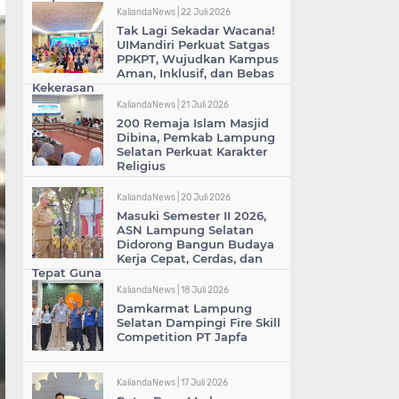
KaliandaNews |
22 Juli 2026
Tak Lagi Sekadar Wacana!
UIMandiri Perkuat Satgas
PPKPT, Wujudkan Kampus
Aman, Inklusif, dan Bebas
Kekerasan
KaliandaNews |
21 Juli 2026
200 Remaja Islam Masjid
Dibina, Pemkab Lampung
Selatan Perkuat Karakter
Religius
KaliandaNews |
20 Juli 2026
Masuki Semester II 2026,
ASN Lampung Selatan
Didorong Bangun Budaya
Kerja Cepat, Cerdas, dan
Tepat Guna
KaliandaNews |
18 Juli 2026
Damkarmat Lampung
Selatan Dampingi Fire Skill
Competition PT Japfa
KaliandaNews |
17 Juli 2026