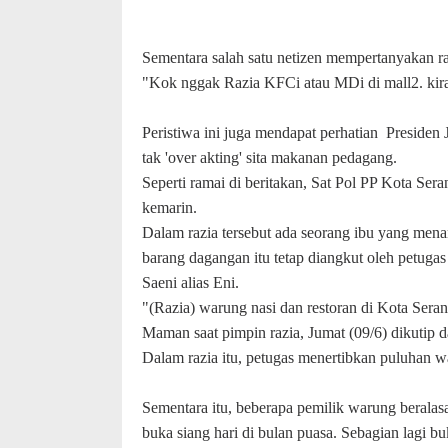
Se
ment
ara salah satu netizen mempertanyakan r
"
Kok nggak Razia KFCi atau MDi di mall2. kir
Peristiwa ini juga mendapat perhatian
Presiden
tak 'over akting' sita makanan pedagang.
Seperti ramai di beritakan, Sat Pol PP
K
ota
S
era
kemarin.
Dalam razia tersebut ada seorang ibu yang me
barang dagangan itu tetap diangkut oleh petuga
Saeni alias Eni.
"(Razia) warung nasi dan restoran di Kota Ser
Maman saat pimpin razia, Jumat (09/6) dikutip 
Dalam razia itu, petugas menertibkan puluhan 
Sementara itu, beberapa pemilik warung beralas
buka siang hari di bulan puasa. Sebagian lagi