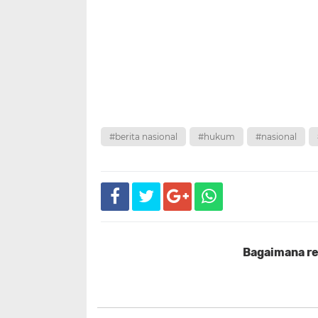
#berita nasional
#hukum
#nasional
Bagaimana rea