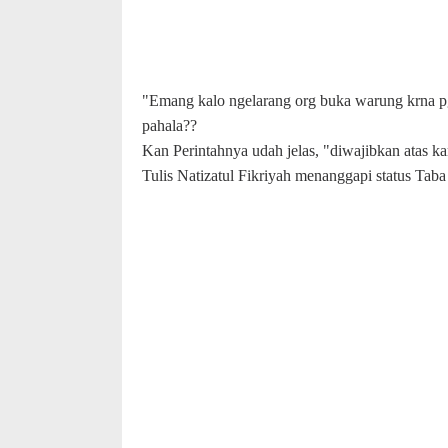
"Emang kalo ngelarang org buka warung krna pg
pahala??
Kan Perintahnya udah jelas, "diwajibkan atas k
Tulis Natizatul Fikriyah
mena
nggapi s
tatus Tab