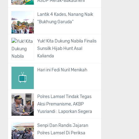
ASDP Merak-Bakauheni
Lantik 4 Kades, Nanang Naik
"Bukhung Garuda"
Yuk! Kita Dukung Nabila Finalis
Sunsilk Hijab Hunt Asal
Kalianda
Hari ini Fedi Nuril Menikah
Polres Lamsel Tindak Tegas
Aksi Premanisme, AKBP
Yusriandi : Laporkan Segera
Senpi Dan Randis Jajaran
Polres Lamsel Di Periksa