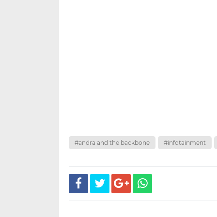
#andra and the backbone
#infotainment