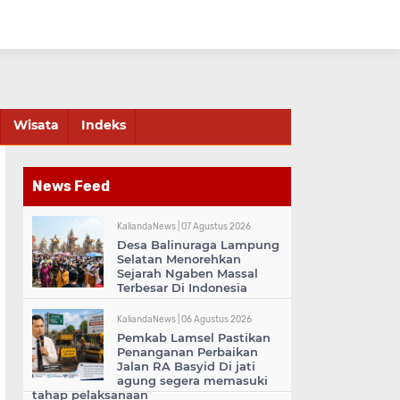
Wisata
Indeks
News Feed
KaliandaNews |
07 Agustus 2026
Desa Balinuraga Lampung
Selatan Menorehkan
Sejarah Ngaben Massal
Terbesar Di Indonesia
KaliandaNews |
06 Agustus 2026
Pemkab Lamsel Pastikan
Penanganan Perbaikan
Jalan RA Basyid Di jati
agung segera memasuki
tahap pelaksanaan