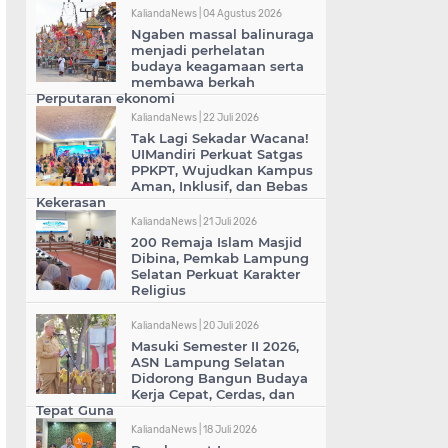
KaliandaNews |
04 Agustus 2026
Ngaben massal balinuraga
menjadi perhelatan
budaya keagamaan serta
membawa berkah
Perputaran ekonomi
KaliandaNews |
22 Juli 2026
Tak Lagi Sekadar Wacana!
UIMandiri Perkuat Satgas
PPKPT, Wujudkan Kampus
Aman, Inklusif, dan Bebas
Kekerasan
KaliandaNews |
21 Juli 2026
200 Remaja Islam Masjid
Dibina, Pemkab Lampung
Selatan Perkuat Karakter
Religius
KaliandaNews |
20 Juli 2026
Masuki Semester II 2026,
ASN Lampung Selatan
Didorong Bangun Budaya
Kerja Cepat, Cerdas, dan
Tepat Guna
KaliandaNews |
18 Juli 2026