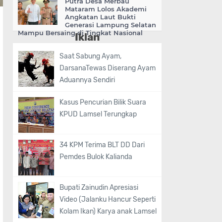
Putra Desa Merbau
Mataram Lolos Akademi
Angkatan Laut Bukti
Generasi Lampung Selatan
Mampu Bersaing di Tingkat Nasional
Iklan
Saat Sabung Ayam,
DarsanaTewas Diserang Ayam
Aduannya Sendiri
Kasus Pencurian Bilik Suara
KPUD Lamsel Terungkap
34 KPM Terima BLT DD Dari
Pemdes Bulok Kalianda
Bupati Zainudin Apresiasi
Video (Jalanku Hancur Seperti
Kolam Ikan) Karya anak Lamsel