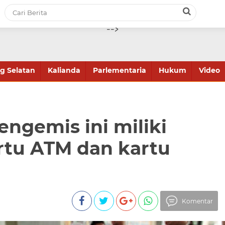
-->
 Selatan
Kalianda
Parlementaria
Hukum
Video
pengemis ini miliki
rtu ATM dan kartu
Komentar