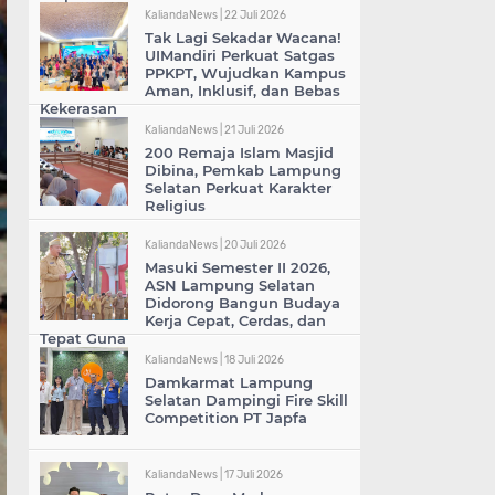
KaliandaNews |
22 Juli 2026
Tak Lagi Sekadar Wacana!
UIMandiri Perkuat Satgas
PPKPT, Wujudkan Kampus
Aman, Inklusif, dan Bebas
Kekerasan
KaliandaNews |
21 Juli 2026
200 Remaja Islam Masjid
Dibina, Pemkab Lampung
Selatan Perkuat Karakter
Religius
KaliandaNews |
20 Juli 2026
Masuki Semester II 2026,
ASN Lampung Selatan
Didorong Bangun Budaya
Kerja Cepat, Cerdas, dan
Tepat Guna
KaliandaNews |
18 Juli 2026
Damkarmat Lampung
Selatan Dampingi Fire Skill
Competition PT Japfa
KaliandaNews |
17 Juli 2026