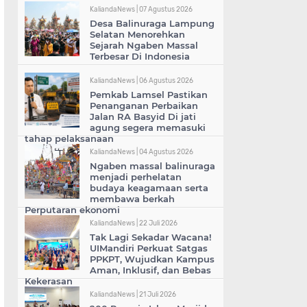
KaliandaNews |
07 Agustus 2026
Desa Balinuraga Lampung
Selatan Menorehkan
Sejarah Ngaben Massal
Terbesar Di Indonesia
KaliandaNews |
06 Agustus 2026
Pemkab Lamsel Pastikan
Penanganan Perbaikan
Jalan RA Basyid Di jati
agung segera memasuki
tahap pelaksanaan
KaliandaNews |
04 Agustus 2026
Ngaben massal balinuraga
menjadi perhelatan
budaya keagamaan serta
membawa berkah
Perputaran ekonomi
KaliandaNews |
22 Juli 2026
Tak Lagi Sekadar Wacana!
UIMandiri Perkuat Satgas
PPKPT, Wujudkan Kampus
Aman, Inklusif, dan Bebas
Kekerasan
KaliandaNews |
21 Juli 2026