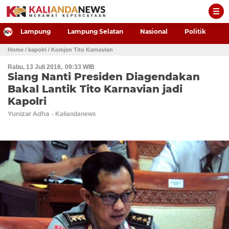
-->
Lampung
Lampung Selatan
Nasional
Politik
P
Home
/ kapolri
/ Komjen Tito Karnavian
Rabu, 13 Juli 2016
09:33 WIB
Siang Nanti Presiden Diagendakan
Bakal Lantik Tito Karnavian jadi
Kapolri
Yunizar Adha