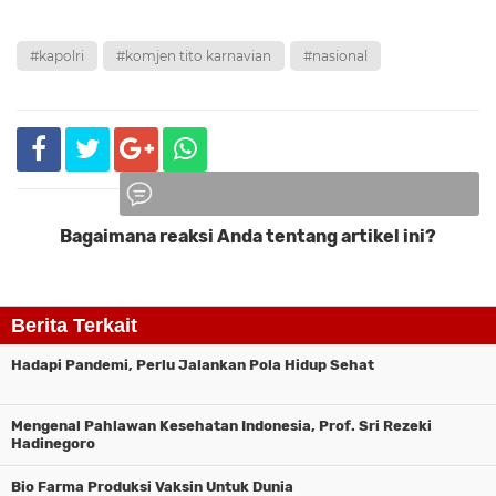
#kapolri
#komjen tito karnavian
#nasional
Bagaimana reaksi Anda tentang artikel ini?
Komentar
Berita Terkait
Hadapi Pandemi, Perlu Jalankan Pola Hidup Sehat
Mengenal Pahlawan Kesehatan Indonesia, Prof. Sri Rezeki
Hadinegoro
Bio Farma Produksi Vaksin Untuk Dunia