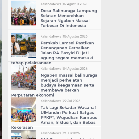
KaliandaNews |
07 Agustus 2026
Desa Balinuraga Lampung
Selatan Menorehkan
Sejarah Ngaben Massal
Terbesar Di Indonesia
KaliandaNews |
06 Agustus 2026
Pemkab Lamsel Pastikan
Penanganan Perbaikan
Jalan RA Basyid Di jati
agung segera memasuki
tahap pelaksanaan
KaliandaNews |
04 Agustus 2026
Ngaben massal balinuraga
menjadi perhelatan
budaya keagamaan serta
membawa berkah
Perputaran ekonomi
KaliandaNews |
22 Juli 2026
Tak Lagi Sekadar Wacana!
UIMandiri Perkuat Satgas
PPKPT, Wujudkan Kampus
Aman, Inklusif, dan Bebas
Kekerasan
KaliandaNews |
21 Juli 2026