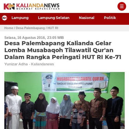
-->
Lampung
Lampung Selatan
Nasional
Politik
P
Home
/ Desa Palembapang
/ HUT RI
Selasa, 16 Agustus 2016
23:05 WIB
Desa Palembapang Kalianda Gelar
Lomba Musabaqoh Tilawatil Qur'an
Dalam Rangka Peringati HUT RI Ke-71
Yunizar Adha