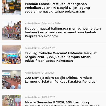
Pemkab Lamsel Pastikan Penanganan
Perbaikan Jalan RA Basyid Di jati agung
segera memasuki tahap pelaksanaan
KaliandaNews |
04 Agustus 2026
Ngaben massal balinuraga menjadi perhelatan
budaya keagamaan serta membawa berkah
Perputaran ekonomi
KaliandaNews |
22 Juli 2026
Tak Lagi Sekadar Wacana! UIMandiri Perkuat
Satgas PPKPT, Wujudkan Kampus Aman,
Inklusif, dan Bebas Kekerasan
KaliandaNews |
21 Juli 2026
200 Remaja Islam Masjid Dibina, Pemkab
Lampung Selatan Perkuat Karakter Religius
KaliandaNews |
20 Juli 2026
Masuki Semester II 2026, ASN Lampung