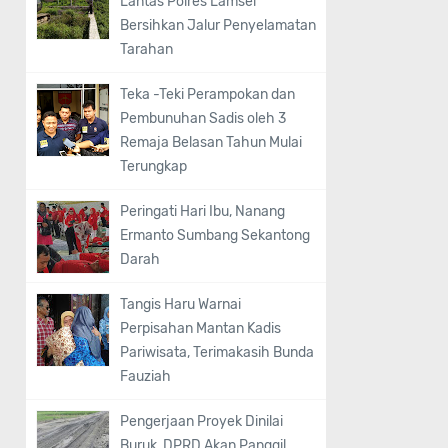
Lantas Polres Lamsel
Bersihkan Jalur Penyelamatan
Tarahan
Teka -Teki Perampokan dan
Pembunuhan Sadis oleh 3
Remaja Belasan Tahun Mulai
Terungkap
Peringati Hari Ibu, Nanang
Ermanto Sumbang Sekantong
Darah
Tangis Haru Warnai
Perpisahan Mantan Kadis
Pariwisata, Terimakasih Bunda
Fauziah
Pengerjaan Proyek Dinilai
Buruk, DPRD Akan Panggil