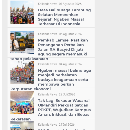
KaliandaNews |
07 Agustus 2026
Desa Balinuraga Lampung
Selatan Menorehkan
Sejarah Ngaben Massal
Terbesar Di Indonesia
KaliandaNews |
06 Agustus 2026
Pemkab Lamsel Pastikan
Penanganan Perbaikan
Jalan RA Basyid Di jati
agung segera memasuki
tahap pelaksanaan
KaliandaNews |
04 Agustus 2026
Ngaben massal balinuraga
menjadi perhelatan
budaya keagamaan serta
membawa berkah
Perputaran ekonomi
KaliandaNews |
22 Juli 2026
Tak Lagi Sekadar Wacana!
UIMandiri Perkuat Satgas
PPKPT, Wujudkan Kampus
Aman, Inklusif, dan Bebas
Kekerasan
KaliandaNews |
21 Juli 2026