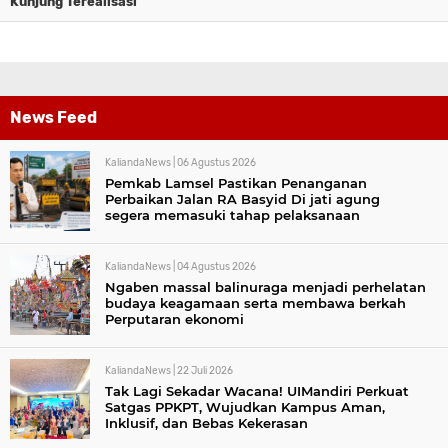
Kunjung Terealisasi
News Feed
KaliandaNews |
06 Agustus 2026
Pemkab Lamsel Pastikan Penanganan
Perbaikan Jalan RA Basyid Di jati agung
segera memasuki tahap pelaksanaan
KaliandaNews |
04 Agustus 2026
Ngaben massal balinuraga menjadi perhelatan
budaya keagamaan serta membawa berkah
Perputaran ekonomi
KaliandaNews |
22 Juli 2026
Tak Lagi Sekadar Wacana! UIMandiri Perkuat
Satgas PPKPT, Wujudkan Kampus Aman,
Inklusif, dan Bebas Kekerasan