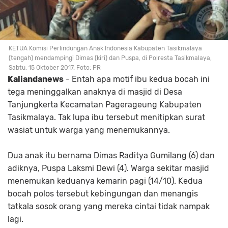
KETUA Komisi Perlindungan Anak Indonesia Kabupaten Tasikmalaya
(tengah) mendampingi Dimas (kiri) dan Puspa, di Polresta Tasikmalaya,
Sabtu, 15 Oktober 2017. Foto: PR
Kaliandanews
- Entah apa motif ibu kedua bocah ini
tega meninggalkan anaknya di masjid di Desa
Tanjungkerta Kecamatan Pagerageung Kabupaten
Tasikmalaya. Tak lupa ibu tersebut menitipkan surat
wasiat untuk warga yang menemukannya.
Dua anak itu bernama Dimas Raditya Gumilang (6) dan
adiknya, Puspa Laksmi Dewi (4). Warga sekitar masjid
menemukan keduanya kemarin pagi (14/10). Kedua
bocah polos tersebut kebingungan dan menangis
tatkala sosok orang yang mereka cintai tidak nampak
lagi.