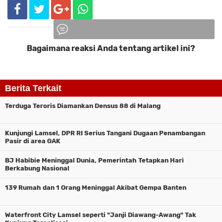
Bagaimana reaksi Anda tentang artikel ini?
Komentar
Berita Terkait
Terduga Teroris Diamankan Densus 88 di Malang
Kunjungi Lamsel, DPR RI Serius Tangani Dugaan Penambangan
Pasir di area GAK
BJ Habibie Meninggal Dunia, Pemerintah Tetapkan Hari
Berkabung Nasional
139 Rumah dan 1 Orang Meninggal Akibat Gempa Banten
Waterfront City Lamsel seperti "Janji Diawang-Awang" Tak