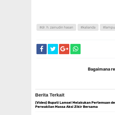
#dr. h. zainudin hasan
#kalianda
#lampu
Bagaimana rea
Berita Terkait
(Video) Bupati Lamsel Melakukan Pertemuan d
Perwakilan Massa Aksi Zikir Bersama