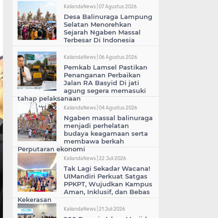
KaliandaNews |
07 Agustus 2026
Desa Balinuraga Lampung
Selatan Menorehkan
Sejarah Ngaben Massal
Terbesar Di Indonesia
KaliandaNews |
06 Agustus 2026
Pemkab Lamsel Pastikan
Penanganan Perbaikan
Jalan RA Basyid Di jati
agung segera memasuki
tahap pelaksanaan
KaliandaNews |
04 Agustus 2026
Ngaben massal balinuraga
menjadi perhelatan
budaya keagamaan serta
membawa berkah
Perputaran ekonomi
KaliandaNews |
22 Juli 2026
Tak Lagi Sekadar Wacana!
UIMandiri Perkuat Satgas
PPKPT, Wujudkan Kampus
Aman, Inklusif, dan Bebas
Kekerasan
KaliandaNews |
21 Juli 2026