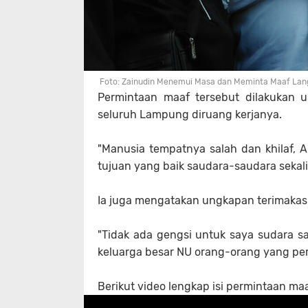
Foto: Zainudin Menemui Masa dan Meminta Maaf Lan
Permintaan maaf tersebut dilakukan 
seluruh Lampung diruang kerjanya.
"Manusia tempatnya salah dan khilaf, 
tujuan yang baik saudara-saudara sekali
Ia juga mengatakan ungkapan terimakasih
"Tidak ada gengsi untuk saya sudara 
keluarga besar NU orang-orang yang perl
Berikut video lengkap isi permintaan ma