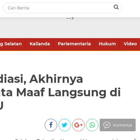
-->
 Selatan
Kalianda
Parlementaria
Hukum
Video
iasi, Akhirnya
ta Maaf Langsung di
U
Komentar