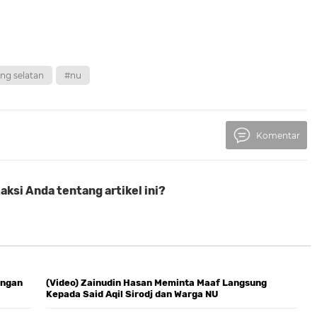
ng selatan
#nu
Komentar
ksi Anda tentang artikel ini?
engan
(Video) Zainudin Hasan Meminta Maaf Langsung
Kepada Said Aqil Sirodj dan Warga NU