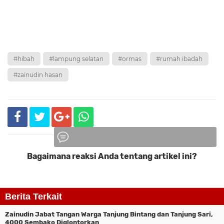
#hibah
#lampung selatan
#ormas
#rumah ibadah
#zainudin hasan
Bagaimana reaksi Anda tentang artikel ini?
Komentar
Berita Terkait
Zainudin Jabat Tangan Warga Tanjung Bintang dan Tanjung Sari,
4000 Sembako Diglontorkan