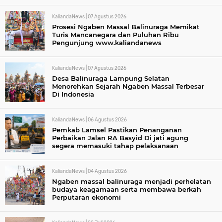
KaliandaNews |
07 Agustus 2026
Prosesi Ngaben Massal Balinuraga Memikat
Turis Mancanegara dan Puluhan Ribu
Pengunjung www.kaliandanews
KaliandaNews |
07 Agustus 2026
Desa Balinuraga Lampung Selatan
Menorehkan Sejarah Ngaben Massal Terbesar
Di Indonesia
KaliandaNews |
06 Agustus 2026
Pemkab Lamsel Pastikan Penanganan
Perbaikan Jalan RA Basyid Di jati agung
segera memasuki tahap pelaksanaan
KaliandaNews |
04 Agustus 2026
Ngaben massal balinuraga menjadi perhelatan
budaya keagamaan serta membawa berkah
Perputaran ekonomi