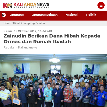
-->
Lampung
Lampung Selatan
Nasional
Politik
P
Home
/ Hibah
/ Lampung Selatan
Kamis, 05 Oktober 2017
16:04 WIB
Zainudin Berikan Dana Hibah Kepada
Ormas dan Rumah Ibadah
Redaksi