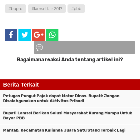
#bpprd
#lamsel fair 2017
#pbb
Bagaimana reaksi Anda tentang artikel ini?
Komentar
Berita Terkait
Petugas Pungut Pajak dapat Motor Dinas. Bupati: Jangan
Disalahgunakan untuk Aktivitas Pribadi
Bupati Lamsel Berikan Solusi Masyarakat Kurang Mampu Untuk
Bayar PBB
Mantab, Kecamatan Kalianda Juara Satu Stand Terbaik Lagi