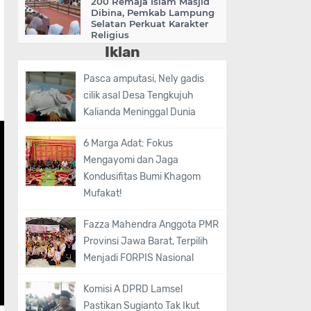
200 Remaja Islam Masjid
Dibina, Pemkab Lampung
Selatan Perkuat Karakter
Religius
Iklan
Pasca amputasi, Nely gadis
cilik asal Desa Tengkujuh
Kalianda Meninggal Dunia
6 Marga Adat: Fokus
Mengayomi dan Jaga
Kondusifitas Bumi Khagom
Mufakat!
Fazza Mahendra Anggota PMR
Provinsi Jawa Barat, Terpilih
Menjadi FORPIS Nasional
Komisi A DPRD Lamsel
Pastikan Sugianto Tak Ikut