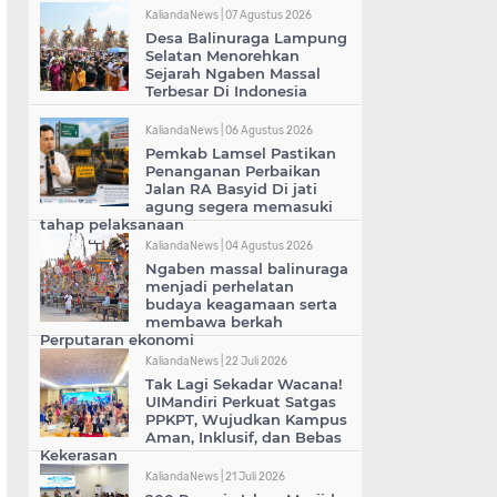
KaliandaNews |
07 Agustus 2026
Desa Balinuraga Lampung
Selatan Menorehkan
Sejarah Ngaben Massal
Terbesar Di Indonesia
KaliandaNews |
06 Agustus 2026
Pemkab Lamsel Pastikan
Penanganan Perbaikan
Jalan RA Basyid Di jati
agung segera memasuki
tahap pelaksanaan
KaliandaNews |
04 Agustus 2026
Ngaben massal balinuraga
menjadi perhelatan
budaya keagamaan serta
membawa berkah
Perputaran ekonomi
KaliandaNews |
22 Juli 2026
Tak Lagi Sekadar Wacana!
UIMandiri Perkuat Satgas
PPKPT, Wujudkan Kampus
Aman, Inklusif, dan Bebas
Kekerasan
KaliandaNews |
21 Juli 2026