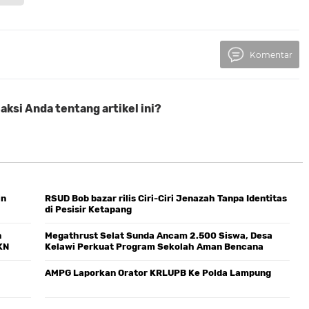
Komentar
ksi Anda tentang artikel ini?
in
RSUD Bob bazar rilis Ciri-Ciri Jenazah Tanpa Identitas
di Pesisir Ketapang
n
Megathrust Selat Sunda Ancam 2.500 Siswa, Desa
KN
Kelawi Perkuat Program Sekolah Aman Bencana
AMPG Laporkan Orator KRLUPB Ke Polda Lampung