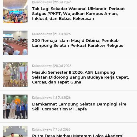
KaliandaNews |
22 Juli 2026
Tak Lagi Sekadar Wacana! UIMandiri Perkuat
Satgas PPKPT, Wujudkan Kampus Aman,
Inklusif, dan Bebas Kekerasan
KaliandaNews |
21 Juli 2026
200 Remaja Islam Masjid Dibina, Pemkab
Lampung Selatan Perkuat Karakter Religius
KaliandaNews |
20 Juli 2026
Masuki Semester II 2026, ASN Lampung
Selatan Didorong Bangun Budaya Kerja Cepat,
Cerdas, dan Tepat Guna
KaliandaNews |
18 Juli 2026
Damkarmat Lampung Selatan Dampingi Fire
Skill Competition PT Japfa
KaliandaNews |
17 Juli 2026
Putra Desa Merbau Mataram Lolos Akademi