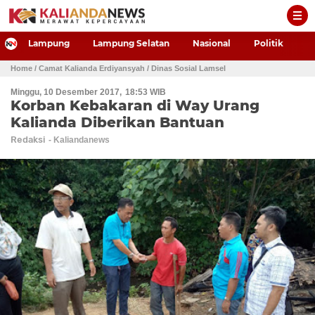
-->
Lampung
Lampung Selatan
Nasional
Politik
P
Home
/ Camat Kalianda Erdiyansyah
/ Dinas Sosial Lamsel
Minggu, 10 Desember 2017
18:53 WIB
Korban Kebakaran di Way Urang
Kalianda Diberikan Bantuan
Redaksi