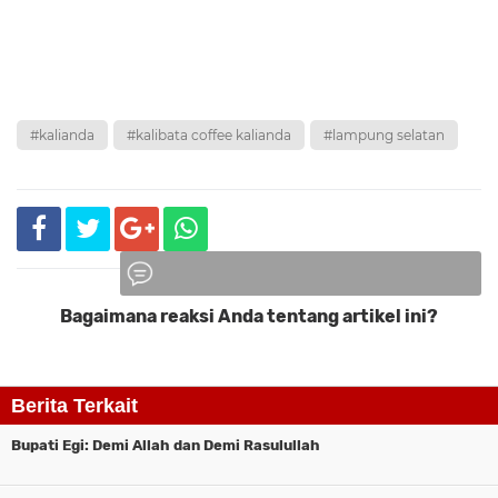
#kalianda
#kalibata coffee kalianda
#lampung selatan
Bagaimana reaksi Anda tentang artikel ini?
Komentar
Berita Terkait
Bupati Egi: Demi Allah dan Demi Rasulullah