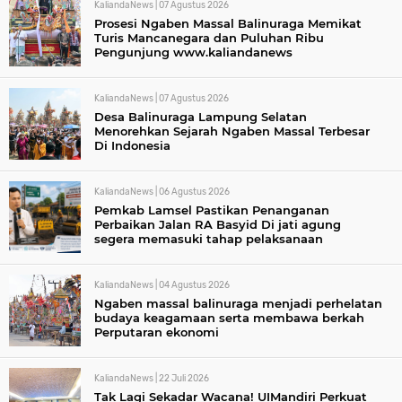
KaliandaNews |
07 Agustus 2026
Prosesi Ngaben Massal Balinuraga Memikat
Turis Mancanegara dan Puluhan Ribu
Pengunjung www.kaliandanews
KaliandaNews |
07 Agustus 2026
Desa Balinuraga Lampung Selatan
Menorehkan Sejarah Ngaben Massal Terbesar
Di Indonesia
KaliandaNews |
06 Agustus 2026
Pemkab Lamsel Pastikan Penanganan
Perbaikan Jalan RA Basyid Di jati agung
segera memasuki tahap pelaksanaan
KaliandaNews |
04 Agustus 2026
Ngaben massal balinuraga menjadi perhelatan
budaya keagamaan serta membawa berkah
Perputaran ekonomi
KaliandaNews |
22 Juli 2026
Tak Lagi Sekadar Wacana! UIMandiri Perkuat