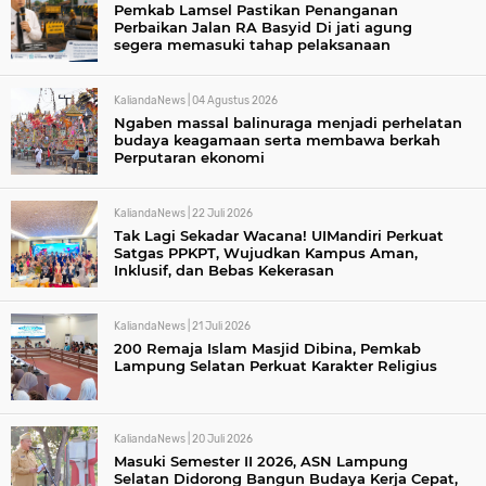
Pemkab Lamsel Pastikan Penanganan
Perbaikan Jalan RA Basyid Di jati agung
segera memasuki tahap pelaksanaan
KaliandaNews |
04 Agustus 2026
Ngaben massal balinuraga menjadi perhelatan
budaya keagamaan serta membawa berkah
Perputaran ekonomi
KaliandaNews |
22 Juli 2026
Tak Lagi Sekadar Wacana! UIMandiri Perkuat
Satgas PPKPT, Wujudkan Kampus Aman,
Inklusif, dan Bebas Kekerasan
KaliandaNews |
21 Juli 2026
200 Remaja Islam Masjid Dibina, Pemkab
Lampung Selatan Perkuat Karakter Religius
KaliandaNews |
20 Juli 2026
Masuki Semester II 2026, ASN Lampung
Selatan Didorong Bangun Budaya Kerja Cepat,