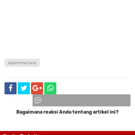
#parlementaria
Bagaimana reaksi Anda tentang artikel ini?
Komentar