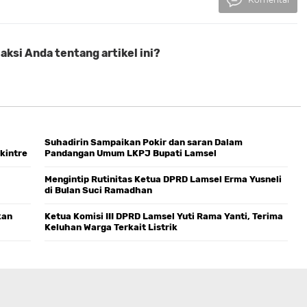
ksi Anda tentang artikel ini?
Suhadirin Sampaikan Pokir dan saran Dalam
kintre
Pandangan Umum LKPJ Bupati Lamsel
Mengintip Rutinitas Ketua DPRD Lamsel Erma Yusneli
di Bulan Suci Ramadhan
kan
Ketua Komisi III DPRD Lamsel Yuti Rama Yanti, Terima
Keluhan Warga Terkait Listrik