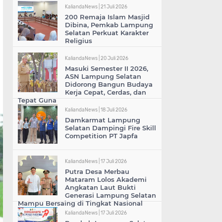
KaliandaNews |
21 Juli 2026
200 Remaja Islam Masjid
Dibina, Pemkab Lampung
Selatan Perkuat Karakter
Religius
KaliandaNews |
20 Juli 2026
Masuki Semester II 2026,
ASN Lampung Selatan
Didorong Bangun Budaya
Kerja Cepat, Cerdas, dan
Tepat Guna
KaliandaNews |
18 Juli 2026
Damkarmat Lampung
Selatan Dampingi Fire Skill
Competition PT Japfa
KaliandaNews |
17 Juli 2026
Putra Desa Merbau
Mataram Lolos Akademi
Angkatan Laut Bukti
Generasi Lampung Selatan
Mampu Bersaing di Tingkat Nasional
KaliandaNews |
17 Juli 2026