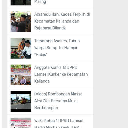
Maling
Alhamdulillah, Kades Terpilih di
Kecamatan Kalianda dan
Rajabasa Dilantik
Terserang Ascites, Tubuh
Warga Seragi Ini Hampir
“Habis”
Anggota Komisi B DPRD
Lamsel Kunker ke Kecamatan
Kalianda
(Video) Rombongan Massa
Aksi Zikir Bersama Mulai
Berdatangan
Wakil Ketua 1 DPRD Lamsel
Hadiri Muskab Ke-VIII PMI