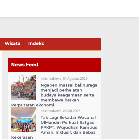
Wisata
Indeks
News Feed
KaliandaNews |
04 Agustus 2026
Ngaben massal balinuraga
menjadi perhelatan
budaya keagamaan serta
membawa berkah
Perputaran ekonomi
KaliandaNews |
22 Juli 2026
Tak Lagi Sekadar Wacana!
UIMandiri Perkuat Satgas
PPKPT, Wujudkan Kampus
Aman, Inklusif, dan Bebas
Kekerasan