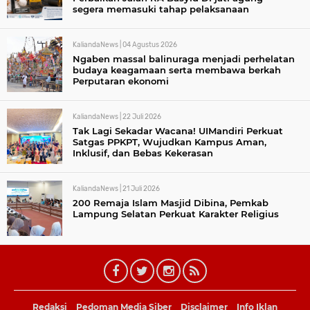
segera memasuki tahap pelaksanaan
KaliandaNews |
04 Agustus 2026
Ngaben massal balinuraga menjadi perhelatan
budaya keagamaan serta membawa berkah
Perputaran ekonomi
KaliandaNews |
22 Juli 2026
Tak Lagi Sekadar Wacana! UIMandiri Perkuat
Satgas PPKPT, Wujudkan Kampus Aman,
Inklusif, dan Bebas Kekerasan
KaliandaNews |
21 Juli 2026
200 Remaja Islam Masjid Dibina, Pemkab
Lampung Selatan Perkuat Karakter Religius
Redaksi
Pedoman Media Siber
Disclaimer
Info Iklan