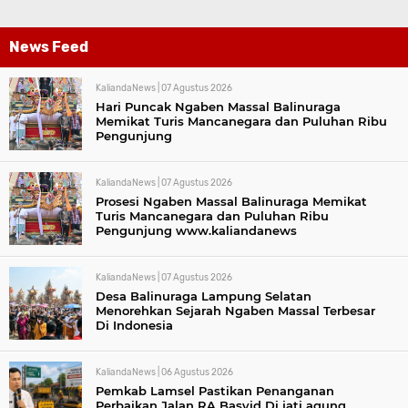
News Feed
KaliandaNews |
07 Agustus 2026
Hari Puncak Ngaben Massal Balinuraga
Memikat Turis Mancanegara dan Puluhan Ribu
Pengunjung
KaliandaNews |
07 Agustus 2026
Prosesi Ngaben Massal Balinuraga Memikat
Turis Mancanegara dan Puluhan Ribu
Pengunjung www.kaliandanews
KaliandaNews |
07 Agustus 2026
Desa Balinuraga Lampung Selatan
Menorehkan Sejarah Ngaben Massal Terbesar
Di Indonesia
KaliandaNews |
06 Agustus 2026
Pemkab Lamsel Pastikan Penanganan
Perbaikan Jalan RA Basyid Di jati agung