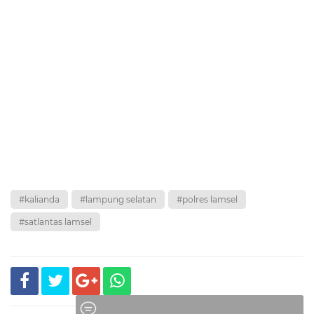
#kalianda
#lampung selatan
#polres lamsel
#satlantas lamsel