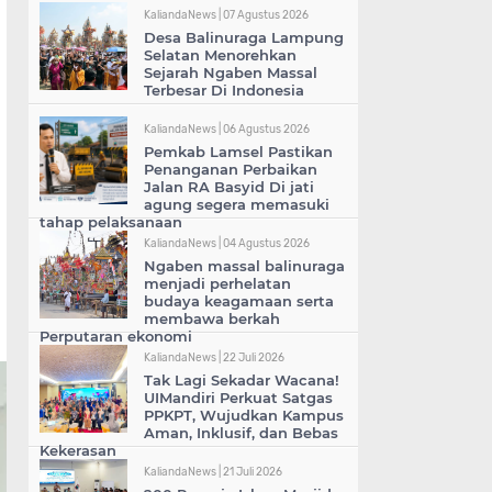
KaliandaNews |
07 Agustus 2026
Desa Balinuraga Lampung
Selatan Menorehkan
Sejarah Ngaben Massal
Terbesar Di Indonesia
KaliandaNews |
06 Agustus 2026
Pemkab Lamsel Pastikan
Penanganan Perbaikan
Jalan RA Basyid Di jati
agung segera memasuki
tahap pelaksanaan
KaliandaNews |
04 Agustus 2026
Ngaben massal balinuraga
menjadi perhelatan
budaya keagamaan serta
membawa berkah
Perputaran ekonomi
KaliandaNews |
22 Juli 2026
Tak Lagi Sekadar Wacana!
UIMandiri Perkuat Satgas
PPKPT, Wujudkan Kampus
Aman, Inklusif, dan Bebas
Kekerasan
KaliandaNews |
21 Juli 2026