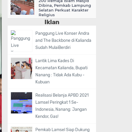
200 Remaja Islam Masjid
Dibina, Pemkab Lampung
Selatan Perkuat Karakter
Religius
Iklan
Panggung Live Konser Andra
and The Backbone di Kalianda
Sudah MulaiBerdiri
Lantik Lima Kades Di
Kecamatan Kalianda, Bupati
Nanang : Tidak Ada Kubu -
Kubuan
Realisasi Belanja APBD 2021
Lamsel Peringkat 1 Se-
Indonesia, Nanang: Jangan
Kendor, Gas!
Pemkab Lamsel Siap Dukung