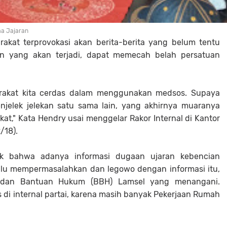
ma Jajaran
akat terprovokasi akan berita-berita yang belum tentu
n yang akan terjadi, dapat memecah belah persatuan
akat kita cerdas dalam menggunakan medsos. Supaya
enjelek jelekan satu sama lain, yang akhirnya muaranya
t," Kata Hendry usai menggelar Rakor Internal di Kantor
/18).
pik bahwa adanya informasi dugaan ujaran kebencian
lalu mempermasalahkan dan legowo dengan informasi itu,
 Badan Bantuan Hukum (BBH) Lamsel yang menangani.
 di internal partai, karena masih banyak Pekerjaan Rumah