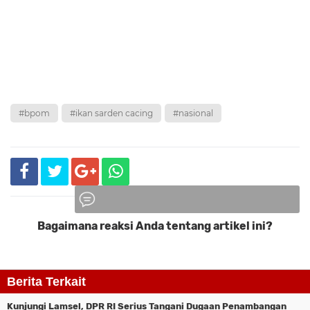
#bpom
#ikan sarden cacing
#nasional
Bagaimana reaksi Anda tentang artikel ini?
Komentar
Berita Terkait
Kunjungi Lamsel, DPR RI Serius Tangani Dugaan Penambangan