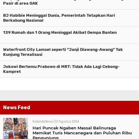
Pasir di area GAK
BJ Habibie Meninggal Dunia, Pemerintah Tetapkan Hari
Berkabung Nasional
139 Rumah dan 1 Orang Meninggal Akibat Gempa Banten
Waterfront City Lamsel seperti "Janji Diawang-Awang" Tak
Kunjung Terealisasi
Jokowi Bertemu Prabowo di MRT: Tidak Ada Lagi Cebong-
Kampret
News Feed
KaliandaNews |
07 Agustus 2026
Hari Puncak Ngaben Massal Balinuraga
Memikat Turis Mancanegara dan Puluhan Ribu
Pengunjung