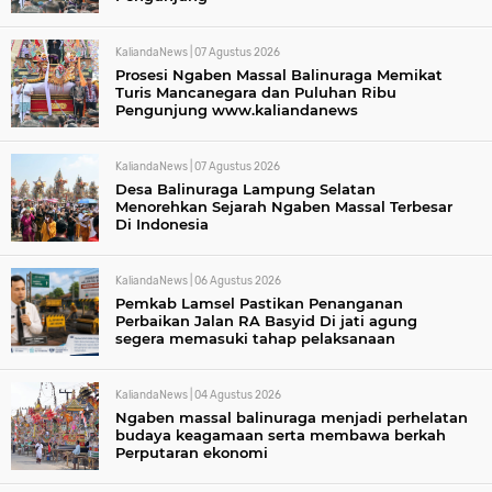
KaliandaNews |
07 Agustus 2026
Prosesi Ngaben Massal Balinuraga Memikat
Turis Mancanegara dan Puluhan Ribu
Pengunjung www.kaliandanews
KaliandaNews |
07 Agustus 2026
Desa Balinuraga Lampung Selatan
Menorehkan Sejarah Ngaben Massal Terbesar
Di Indonesia
KaliandaNews |
06 Agustus 2026
Pemkab Lamsel Pastikan Penanganan
Perbaikan Jalan RA Basyid Di jati agung
segera memasuki tahap pelaksanaan
KaliandaNews |
04 Agustus 2026
Ngaben massal balinuraga menjadi perhelatan
budaya keagamaan serta membawa berkah
Perputaran ekonomi