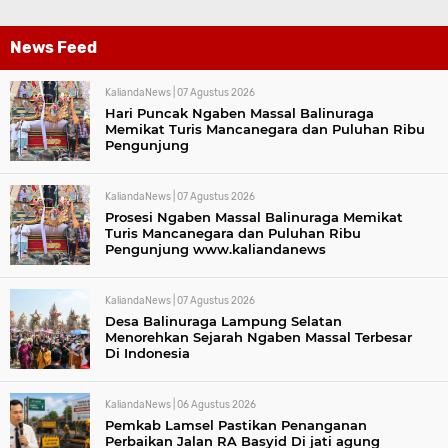
News Feed
KaliandaNews |
07 Agustus 2026
Hari Puncak Ngaben Massal Balinuraga
Memikat Turis Mancanegara dan Puluhan Ribu
Pengunjung
KaliandaNews |
07 Agustus 2026
Prosesi Ngaben Massal Balinuraga Memikat
Turis Mancanegara dan Puluhan Ribu
Pengunjung www.kaliandanews
KaliandaNews |
07 Agustus 2026
Desa Balinuraga Lampung Selatan
Menorehkan Sejarah Ngaben Massal Terbesar
Di Indonesia
KaliandaNews |
06 Agustus 2026
Pemkab Lamsel Pastikan Penanganan
Perbaikan Jalan RA Basyid Di jati agung