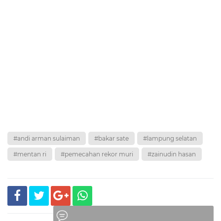
#andi arman sulaiman
#bakar sate
#lampung selatan
#mentan ri
#pemecahan rekor muri
#zainudin hasan