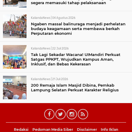
segera memasuki tahap pelaksanaan
KaliandaNews |
04 Agustus 2026
Ngaben massal balinuraga menjadi perhelatan
budaya keagamaan serta membawa berkah
Perputaran ekonomi
KaliandaNews |
22 Juli 2026
Tak Lagi Sekadar Wacana! UIMandiri Perkuat
Satgas PPKPT, Wujudkan Kampus Aman,
Inklusif, dan Bebas Kekerasan
KaliandaNews |
21 Juli 2026
200 Remaja Islam Masjid Dibina, Pemkab
Lampung Selatan Perkuat Karakter Religius
Redaksi
Pedoman Media Siber
Disclaimer
Info Iklan