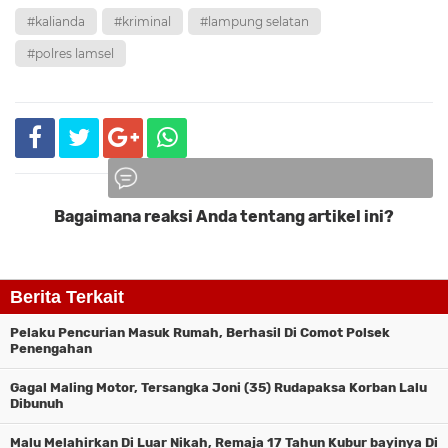
#kalianda
#kriminal
#lampung selatan
#polres lamsel
Bagaimana reaksi Anda tentang artikel ini?
Komentar
Berita Terkait
Pelaku Pencurian Masuk Rumah, Berhasil Di Comot Polsek
Penengahan
Gagal Maling Motor, Tersangka Joni (35) Rudapaksa Korban Lalu
Dibunuh
Malu Melahirkan Di Luar Nikah, Remaja 17 Tahun Kubur bayinya Di