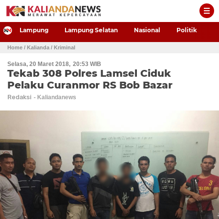
-->
Lampung
Lampung Selatan
Nasional
Politik
P
Home
/ Kalianda
/ Kriminal
Selasa, 20 Maret 2018
20:53 WIB
Tekab 308 Polres Lamsel Ciduk
Pelaku Curanmor RS Bob Bazar
Redaksi