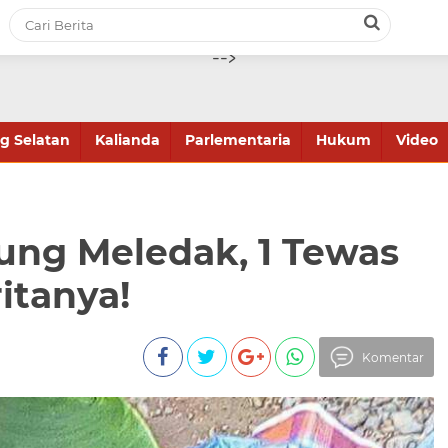
-->
 Selatan
Kalianda
Parlementaria
Hukum
Video
ung Meledak, 1 Tewas
ritanya!
Komentar