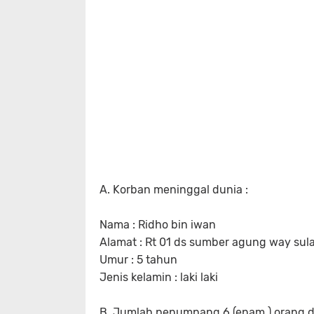
A. Korban meninggal dunia :
Nama : Ridho bin iwan
Alamat : Rt 01 ds sumber agung way sul
Umur : 5 tahun
Jenis kelamin : laki laki
B. Jumlah penumpang 6 (enam ) orang d