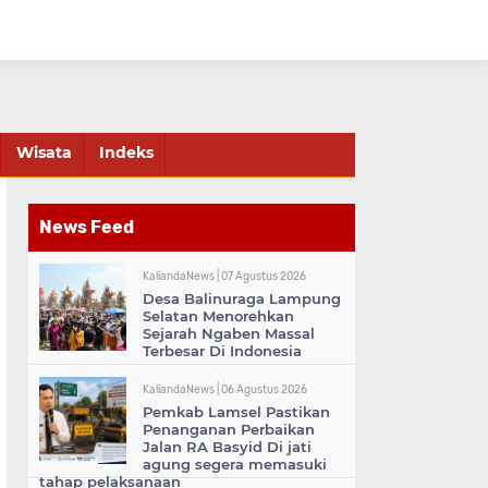
Wisata
Indeks
News Feed
KaliandaNews |
07 Agustus 2026
Desa Balinuraga Lampung
Selatan Menorehkan
Sejarah Ngaben Massal
Terbesar Di Indonesia
KaliandaNews |
06 Agustus 2026
Pemkab Lamsel Pastikan
Penanganan Perbaikan
Jalan RA Basyid Di jati
agung segera memasuki
tahap pelaksanaan