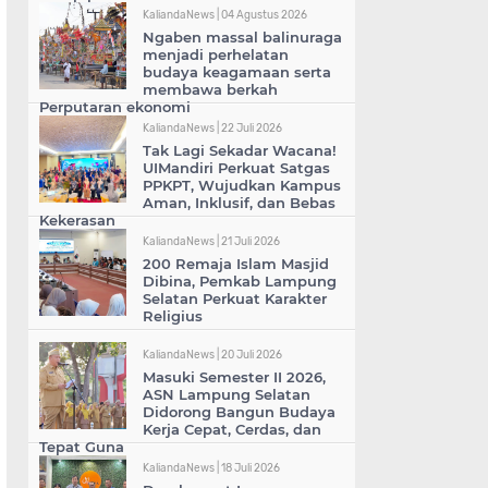
KaliandaNews |
04 Agustus 2026
Ngaben massal balinuraga
menjadi perhelatan
budaya keagamaan serta
membawa berkah
Perputaran ekonomi
KaliandaNews |
22 Juli 2026
Tak Lagi Sekadar Wacana!
UIMandiri Perkuat Satgas
PPKPT, Wujudkan Kampus
Aman, Inklusif, dan Bebas
Kekerasan
KaliandaNews |
21 Juli 2026
200 Remaja Islam Masjid
Dibina, Pemkab Lampung
Selatan Perkuat Karakter
Religius
KaliandaNews |
20 Juli 2026
Masuki Semester II 2026,
ASN Lampung Selatan
Didorong Bangun Budaya
Kerja Cepat, Cerdas, dan
Tepat Guna
KaliandaNews |
18 Juli 2026