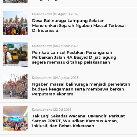
KaliandaNews |
07 Agustus 2026
Desa Balinuraga Lampung Selatan
Menorehkan Sejarah Ngaben Massal Terbesar
Di Indonesia
KaliandaNews |
06 Agustus 2026
Pemkab Lamsel Pastikan Penanganan
Perbaikan Jalan RA Basyid Di jati agung
segera memasuki tahap pelaksanaan
KaliandaNews |
04 Agustus 2026
Ngaben massal balinuraga menjadi perhelatan
budaya keagamaan serta membawa berkah
Perputaran ekonomi
KaliandaNews |
22 Juli 2026
Tak Lagi Sekadar Wacana! UIMandiri Perkuat
Satgas PPKPT, Wujudkan Kampus Aman,
Inklusif, dan Bebas Kekerasan