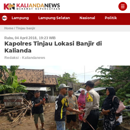
-->
Lampung
Lampung Selatan
Nasional
Politik
P
Home
/ Tinjau banjir
Rabu, 04 April 2018
19:23 WIB
Kapolres Tinjau Lokasi Banjir di
Kalianda
Redaksi