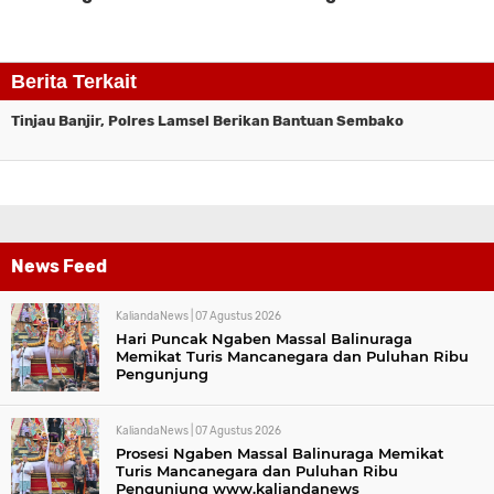
Komentar
Berita Terkait
Tinjau Banjir, Polres Lamsel Berikan Bantuan Sembako
News Feed
KaliandaNews |
07 Agustus 2026
Hari Puncak Ngaben Massal Balinuraga
Memikat Turis Mancanegara dan Puluhan Ribu
Pengunjung
KaliandaNews |
07 Agustus 2026
Prosesi Ngaben Massal Balinuraga Memikat
Turis Mancanegara dan Puluhan Ribu
Pengunjung www.kaliandanews