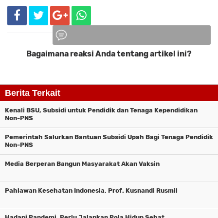
Bagaimana reaksi Anda tentang artikel ini?
Komentar
Berita Terkait
Kenali BSU, Subsidi untuk Pendidik dan Tenaga Kependidikan
Non-PNS
Pemerintah Salurkan Bantuan Subsidi Upah Bagi Tenaga Pendidik
Non-PNS
Media Berperan Bangun Masyarakat Akan Vaksin
Pahlawan Kesehatan Indonesia, Prof. Kusnandi Rusmil
Hadapi Pandemi, Perlu Jalankan Pola Hidup Sehat