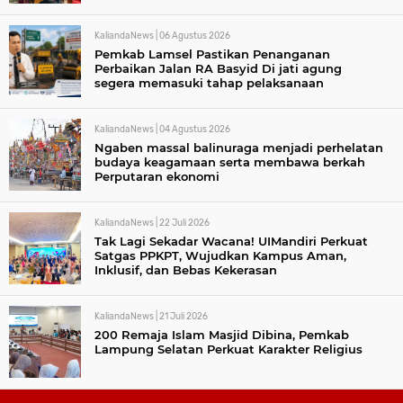
KaliandaNews |
06 Agustus 2026
Pemkab Lamsel Pastikan Penanganan
Perbaikan Jalan RA Basyid Di jati agung
segera memasuki tahap pelaksanaan
KaliandaNews |
04 Agustus 2026
Ngaben massal balinuraga menjadi perhelatan
budaya keagamaan serta membawa berkah
Perputaran ekonomi
KaliandaNews |
22 Juli 2026
Tak Lagi Sekadar Wacana! UIMandiri Perkuat
Satgas PPKPT, Wujudkan Kampus Aman,
Inklusif, dan Bebas Kekerasan
KaliandaNews |
21 Juli 2026
200 Remaja Islam Masjid Dibina, Pemkab
Lampung Selatan Perkuat Karakter Religius