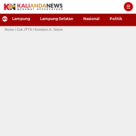
-->
Lampung
Lampung Selatan
Nasional
Politik
P
Home
/ Cek JTTS
/ Kombes A. Yamin