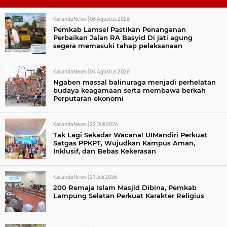
KaliandaNews |
06 Agustus 2026
Pemkab Lamsel Pastikan Penanganan
Perbaikan Jalan RA Basyid Di jati agung
segera memasuki tahap pelaksanaan
KaliandaNews |
04 Agustus 2026
Ngaben massal balinuraga menjadi perhelatan
budaya keagamaan serta membawa berkah
Perputaran ekonomi
KaliandaNews |
22 Juli 2026
Tak Lagi Sekadar Wacana! UIMandiri Perkuat
Satgas PPKPT, Wujudkan Kampus Aman,
Inklusif, dan Bebas Kekerasan
KaliandaNews |
21 Juli 2026
200 Remaja Islam Masjid Dibina, Pemkab
Lampung Selatan Perkuat Karakter Religius