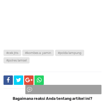
#cek jtts
#kombes a. yamin
#polda lampung
#polres lamsel
Bagaimana reaksi Anda tentang artikel ini?
Komentar