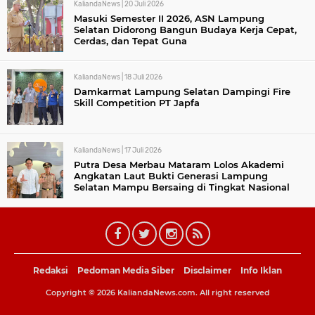
KaliandaNews |
20 Juli 2026
Masuki Semester II 2026, ASN Lampung
Selatan Didorong Bangun Budaya Kerja Cepat,
Cerdas, dan Tepat Guna
KaliandaNews |
18 Juli 2026
Damkarmat Lampung Selatan Dampingi Fire
Skill Competition PT Japfa
KaliandaNews |
17 Juli 2026
Putra Desa Merbau Mataram Lolos Akademi
Angkatan Laut Bukti Generasi Lampung
Selatan Mampu Bersaing di Tingkat Nasional
Redaksi
Pedoman Media Siber
Disclaimer
Info Iklan
Copyright ©
2026
KaliandaNews.com.
All right reserved