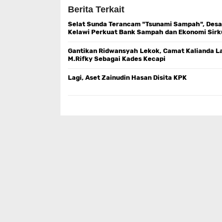
Berita Terkait
Selat Sunda Terancam "Tsunami Sampah", Desa
Kelawi Perkuat Bank Sampah dan Ekonomi Sirk
Gantikan Ridwansyah Lekok, Camat Kalianda L
M.Rifky Sebagai Kades Kecapi
Lagi, Aset Zainudin Hasan Disita KPK