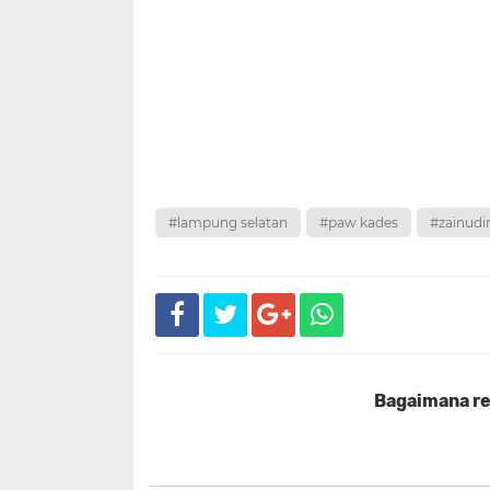
#lampung selatan
#paw kades
#zainudi
Bagaimana rea