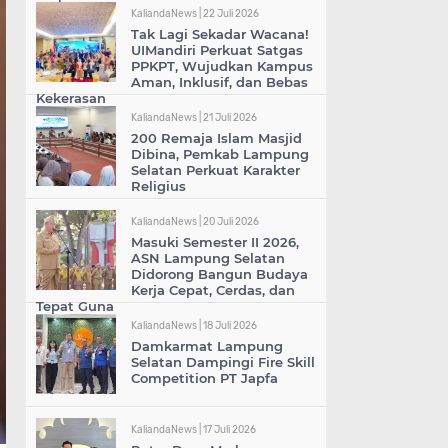
KaliandaNews |
22 Juli 2026
Tak Lagi Sekadar Wacana!
UIMandiri Perkuat Satgas
PPKPT, Wujudkan Kampus
Aman, Inklusif, dan Bebas
Kekerasan
KaliandaNews |
21 Juli 2026
200 Remaja Islam Masjid
Dibina, Pemkab Lampung
Selatan Perkuat Karakter
Religius
KaliandaNews |
20 Juli 2026
Masuki Semester II 2026,
ASN Lampung Selatan
Didorong Bangun Budaya
Kerja Cepat, Cerdas, dan
Tepat Guna
KaliandaNews |
18 Juli 2026
Damkarmat Lampung
Selatan Dampingi Fire Skill
Competition PT Japfa
KaliandaNews |
17 Juli 2026