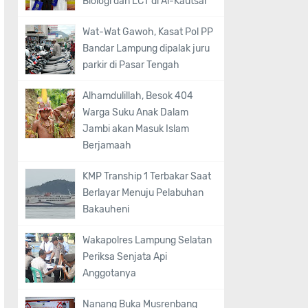
Biologi dan LCT di Al-Kautsar
Wat-Wat Gawoh, Kasat Pol PP
Bandar Lampung dipalak juru
parkir di Pasar Tengah
Alhamdulillah, Besok 404
Warga Suku Anak Dalam
Jambi akan Masuk Islam
Berjamaah
KMP Tranship 1 Terbakar Saat
Berlayar Menuju Pelabuhan
Bakauheni
Wakapolres Lampung Selatan
Periksa Senjata Api
Anggotanya
Nanang Buka Musrenbang