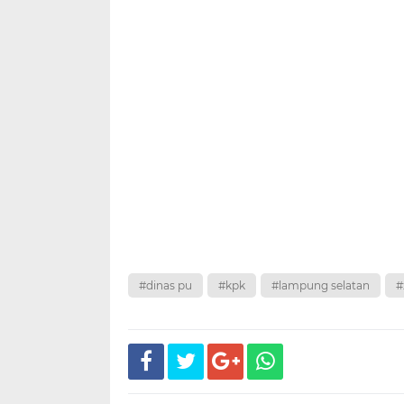
#dinas pu
#kpk
#lampung selatan
#