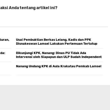
ksi Anda tentang artikel ini?
turan,
Usai Pembuktian Berkas Lelang, Kadis dan PPK
Disnakeswan Lamsel Lakukan Pertemuan Tertutup
dengan Rekanan
kda:
Dikunjungi KPK, Nanang: Dinas PU Tidak Ada
Intervensi oleh Siapapun dan ULP Sudah Independent
Nanang Undang KPK di Aula Krakatau Pemkab Lamsel