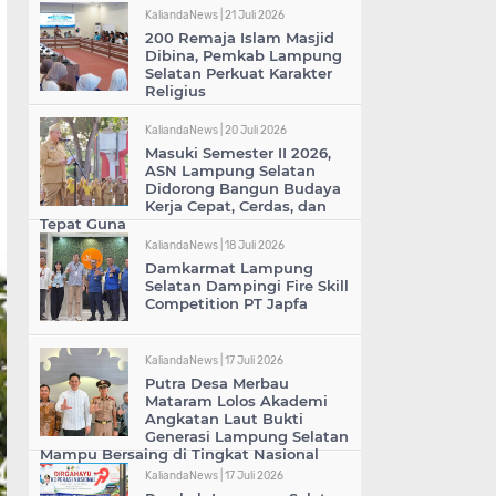
KaliandaNews |
21 Juli 2026
200 Remaja Islam Masjid
Dibina, Pemkab Lampung
Selatan Perkuat Karakter
Religius
KaliandaNews |
20 Juli 2026
Masuki Semester II 2026,
ASN Lampung Selatan
Didorong Bangun Budaya
Kerja Cepat, Cerdas, dan
Tepat Guna
KaliandaNews |
18 Juli 2026
Damkarmat Lampung
Selatan Dampingi Fire Skill
Competition PT Japfa
KaliandaNews |
17 Juli 2026
Putra Desa Merbau
Mataram Lolos Akademi
Angkatan Laut Bukti
Generasi Lampung Selatan
Mampu Bersaing di Tingkat Nasional
KaliandaNews |
17 Juli 2026