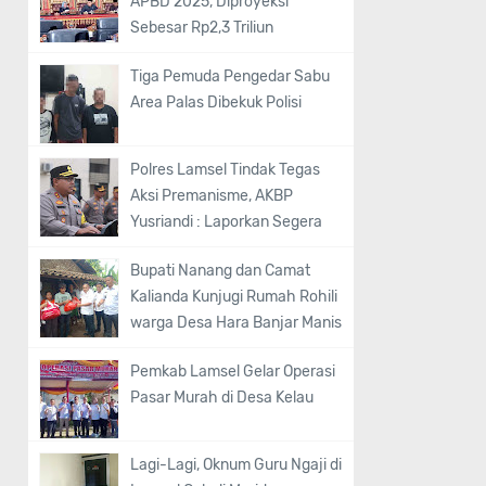
APBD 2025, Diproyeksi
Sebesar Rp2,3 Triliun
Tiga Pemuda Pengedar Sabu
Area Palas Dibekuk Polisi
Polres Lamsel Tindak Tegas
Aksi Premanisme, AKBP
Yusriandi : Laporkan Segera
Bupati Nanang dan Camat
Kalianda Kunjugi Rumah Rohili
warga Desa Hara Banjar Manis
Pemkab Lamsel Gelar Operasi
Pasar Murah di Desa Kelau
Lagi-Lagi, Oknum Guru Ngaji di