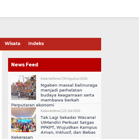
Wisata
Indeks
News Feed
KaliandaNews |
04 Agustus 2026
Ngaben massal balinuraga
menjadi perhelatan
budaya keagamaan serta
membawa berkah
Perputaran ekonomi
KaliandaNews |
22 Juli 2026
Tak Lagi Sekadar Wacana!
UIMandiri Perkuat Satgas
PPKPT, Wujudkan Kampus
Aman, Inklusif, dan Bebas
Kekerasan