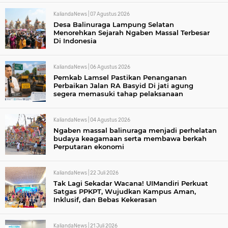
KaliandaNews |
07 Agustus 2026
Desa Balinuraga Lampung Selatan
Menorehkan Sejarah Ngaben Massal Terbesar
Di Indonesia
KaliandaNews |
06 Agustus 2026
Pemkab Lamsel Pastikan Penanganan
Perbaikan Jalan RA Basyid Di jati agung
segera memasuki tahap pelaksanaan
KaliandaNews |
04 Agustus 2026
Ngaben massal balinuraga menjadi perhelatan
budaya keagamaan serta membawa berkah
Perputaran ekonomi
KaliandaNews |
22 Juli 2026
Tak Lagi Sekadar Wacana! UIMandiri Perkuat
Satgas PPKPT, Wujudkan Kampus Aman,
Inklusif, dan Bebas Kekerasan
KaliandaNews |
21 Juli 2026