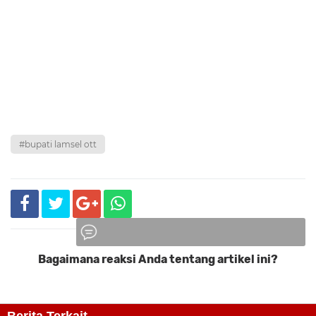
#bupati lamsel ott
Bagaimana reaksi Anda tentang artikel ini?
Komentar