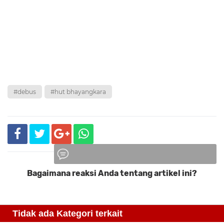
#debus
#hut bhayangkara
Bagaimana reaksi Anda tentang artikel ini?
Komentar
Tidak ada Kategori terkait