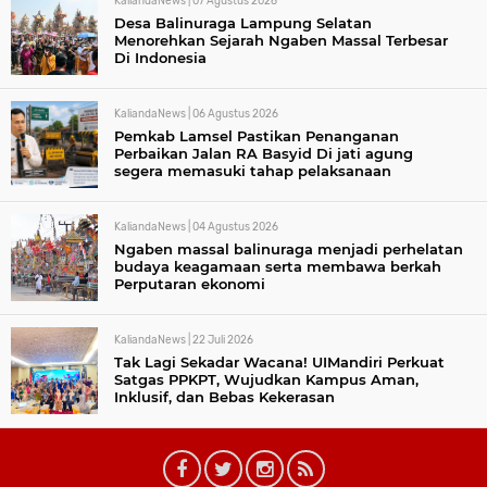
KaliandaNews |
07 Agustus 2026
Desa Balinuraga Lampung Selatan
Menorehkan Sejarah Ngaben Massal Terbesar
Di Indonesia
KaliandaNews |
06 Agustus 2026
Pemkab Lamsel Pastikan Penanganan
Perbaikan Jalan RA Basyid Di jati agung
segera memasuki tahap pelaksanaan
KaliandaNews |
04 Agustus 2026
Ngaben massal balinuraga menjadi perhelatan
budaya keagamaan serta membawa berkah
Perputaran ekonomi
KaliandaNews |
22 Juli 2026
Tak Lagi Sekadar Wacana! UIMandiri Perkuat
Satgas PPKPT, Wujudkan Kampus Aman,
Inklusif, dan Bebas Kekerasan