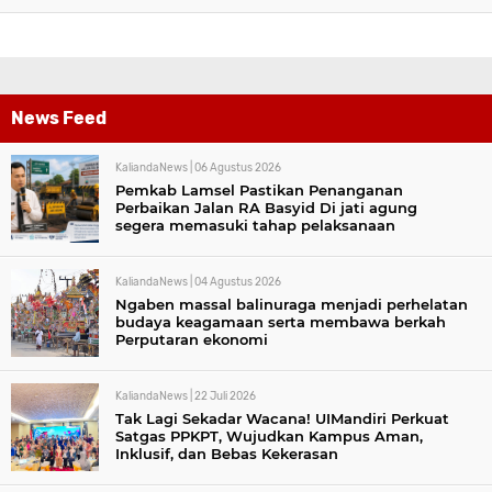
News Feed
KaliandaNews |
06 Agustus 2026
Pemkab Lamsel Pastikan Penanganan
Perbaikan Jalan RA Basyid Di jati agung
segera memasuki tahap pelaksanaan
KaliandaNews |
04 Agustus 2026
Ngaben massal balinuraga menjadi perhelatan
budaya keagamaan serta membawa berkah
Perputaran ekonomi
KaliandaNews |
22 Juli 2026
Tak Lagi Sekadar Wacana! UIMandiri Perkuat
Satgas PPKPT, Wujudkan Kampus Aman,
Inklusif, dan Bebas Kekerasan