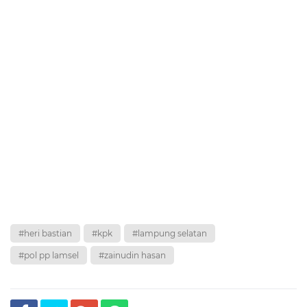
#heri bastian
#kpk
#lampung selatan
#pol pp lamsel
#zainudin hasan