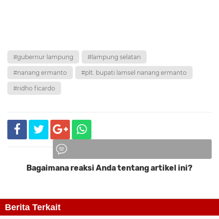
#gubernur lampung
#lampung selatan
#nanang ermanto
#plt. bupati lamsel nanang ermanto
#ridho ficardo
Bagaimana reaksi Anda tentang artikel ini?
Komentar
Berita Terkait