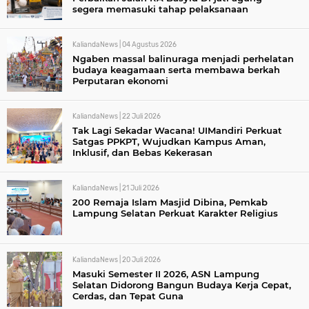
segera memasuki tahap pelaksanaan
KaliandaNews |
04 Agustus 2026
Ngaben massal balinuraga menjadi perhelatan
budaya keagamaan serta membawa berkah
Perputaran ekonomi
KaliandaNews |
22 Juli 2026
Tak Lagi Sekadar Wacana! UIMandiri Perkuat
Satgas PPKPT, Wujudkan Kampus Aman,
Inklusif, dan Bebas Kekerasan
KaliandaNews |
21 Juli 2026
200 Remaja Islam Masjid Dibina, Pemkab
Lampung Selatan Perkuat Karakter Religius
KaliandaNews |
20 Juli 2026
Masuki Semester II 2026, ASN Lampung
Selatan Didorong Bangun Budaya Kerja Cepat,
Cerdas, dan Tepat Guna