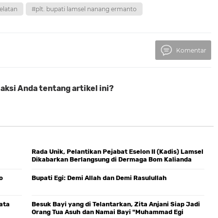
elatan
#plt. bupati lamsel nanang ermanto
Komentar
ksi Anda tentang artikel ini?
Rada Unik, Pelantikan Pejabat Eselon II (Kadis) Lamsel
Dikabarkan Berlangsung di Dermaga Bom Kalianda
o
Bupati Egi: Demi Allah dan Demi Rasulullah
ata
Besuk Bayi yang di Telantarkan, Zita Anjani Siap Jadi
Orang Tua Asuh dan Namai Bayi "Muhammad Egi