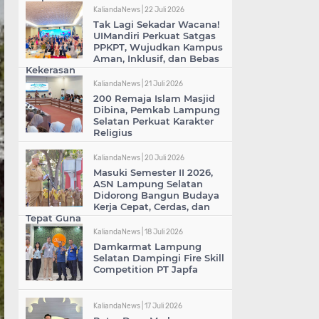
KaliandaNews |
22 Juli 2026
Tak Lagi Sekadar Wacana!
UIMandiri Perkuat Satgas
PPKPT, Wujudkan Kampus
Aman, Inklusif, dan Bebas
Kekerasan
KaliandaNews |
21 Juli 2026
200 Remaja Islam Masjid
Dibina, Pemkab Lampung
Selatan Perkuat Karakter
Religius
KaliandaNews |
20 Juli 2026
Masuki Semester II 2026,
ASN Lampung Selatan
Didorong Bangun Budaya
Kerja Cepat, Cerdas, dan
Tepat Guna
KaliandaNews |
18 Juli 2026
Damkarmat Lampung
Selatan Dampingi Fire Skill
Competition PT Japfa
KaliandaNews |
17 Juli 2026