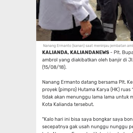
Nanang Ermanto (kanan) saat meninjau jembatan ambr
KALIANDA, KALIANDANEWS
- Plt. Bu
ambrol yang diakibatkan oleh banjir di J
(15/08/18).
Nanang Ermanto datang bersama Plt. Ke
proyek (pimpro) Hutama Karya (HK) ruas 
tidak akan menunggu lama lama untuk 
Kota Kalianda tersebut.
"Kalo hari ini bisa saya bongkar saya bong
secepatnya gak usah nunggu nunggu perub