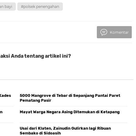
n bayi
#polsek penengahan
Komentar
ksi Anda tentang artikel ini?
 Kades
5000 Mangrove di Tebar di Sepanjang Pantai Paret
Pematang Pasir
on
Mayat Warga Negara Asing Ditemukan di Ketapang
Usai dari Klaten, Zainudin Gulirkan lagi Ribuan
Sembako di Sidoasih