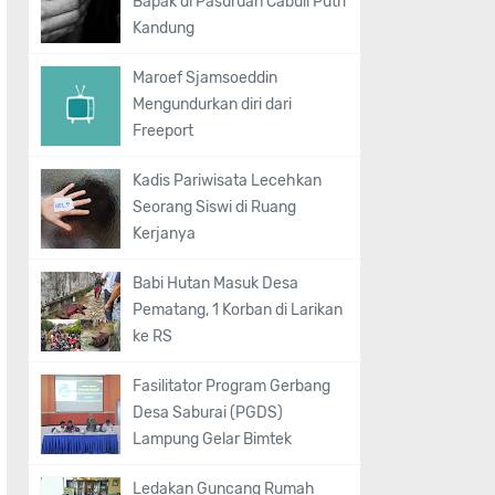
Bapak di Pasuruan Cabuli Putri
Kandung
Maroef Sjamsoeddin
Mengundurkan diri dari
Freeport
Kadis Pariwisata Lecehkan
Seorang Siswi di Ruang
Kerjanya
Babi Hutan Masuk Desa
Pematang, 1 Korban di Larikan
ke RS
Fasilitator Program Gerbang
Desa Saburai (PGDS)
Lampung Gelar Bimtek
Ledakan Guncang Rumah