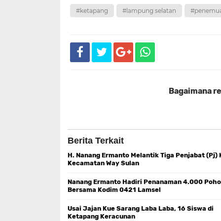
#ketapang
#lampung selatan
#penemua
Bagaimana rea
Berita Terkait
H. Nanang Ermanto Melantik Tiga Penjabat (Pj)
Kecamatan Way Sulan
Nanang Ermanto Hadiri Penanaman 4.000 Poh
Bersama Kodim 0421 Lamsel
Usai Jajan Kue Sarang Laba Laba, 16 Siswa di
Ketapang Keracunan