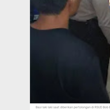
Bayi laki laki saat diberikan pertolongan di RSUD Bob