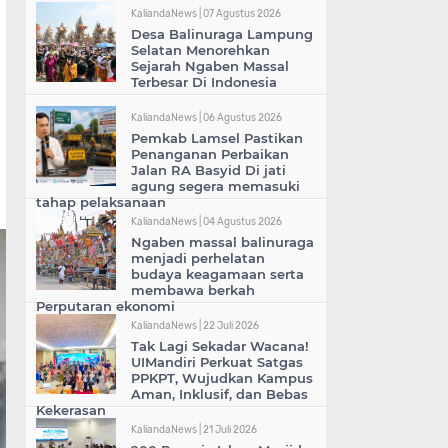
KaliandaNews |
07 Agustus 2026
Desa Balinuraga Lampung
Selatan Menorehkan
Sejarah Ngaben Massal
Terbesar Di Indonesia
KaliandaNews |
06 Agustus 2026
Pemkab Lamsel Pastikan
Penanganan Perbaikan
Jalan RA Basyid Di jati
agung segera memasuki
tahap pelaksanaan
KaliandaNews |
04 Agustus 2026
Ngaben massal balinuraga
menjadi perhelatan
budaya keagamaan serta
membawa berkah
Perputaran ekonomi
KaliandaNews |
22 Juli 2026
Tak Lagi Sekadar Wacana!
UIMandiri Perkuat Satgas
PPKPT, Wujudkan Kampus
Aman, Inklusif, dan Bebas
Kekerasan
KaliandaNews |
21 Juli 2026