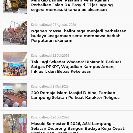
Pemkab Lamsel Pastikan Penanganan
Perbaikan Jalan RA Basyid Di jati agung
segera memasuki tahap pelaksanaan
KaliandaNews |
04 Agustus 2026
Ngaben massal balinuraga menjadi perhelatan
budaya keagamaan serta membawa berkah
Perputaran ekonomi
KaliandaNews |
22 Juli 2026
Tak Lagi Sekadar Wacana! UIMandiri Perkuat
Satgas PPKPT, Wujudkan Kampus Aman,
Inklusif, dan Bebas Kekerasan
KaliandaNews |
21 Juli 2026
200 Remaja Islam Masjid Dibina, Pemkab
Lampung Selatan Perkuat Karakter Religius
KaliandaNews |
20 Juli 2026
Masuki Semester II 2026, ASN Lampung
Selatan Didorong Bangun Budaya Kerja Cepat,