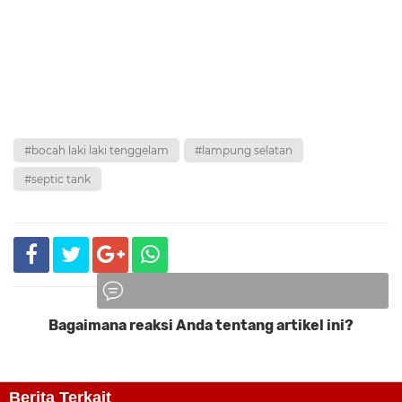
#bocah laki laki tenggelam
#lampung selatan
#septic tank
Bagaimana reaksi Anda tentang artikel ini?
Komentar
Berita Terkait