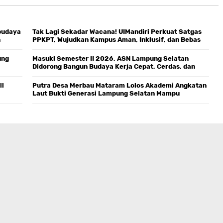
budaya
Tak Lagi Sekadar Wacana! UIMandiri Perkuat Satgas
n
PPKPT, Wujudkan Kampus Aman, Inklusif, dan Bebas
Kekerasan
ung
Masuki Semester II 2026, ASN Lampung Selatan
Didorong Bangun Budaya Kerja Cepat, Cerdas, dan
Tepat Guna
ll
Putra Desa Merbau Mataram Lolos Akademi Angkatan
Laut Bukti Generasi Lampung Selatan Mampu
Bersaing di Tingkat Nasional