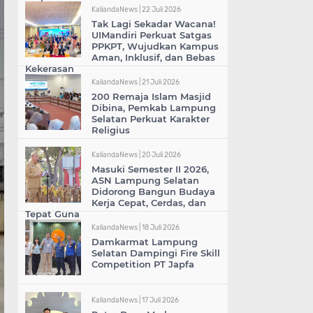
KaliandaNews |
22 Juli 2026
Tak Lagi Sekadar Wacana!
UIMandiri Perkuat Satgas
PPKPT, Wujudkan Kampus
Aman, Inklusif, dan Bebas
Kekerasan
KaliandaNews |
21 Juli 2026
200 Remaja Islam Masjid
Dibina, Pemkab Lampung
Selatan Perkuat Karakter
Religius
KaliandaNews |
20 Juli 2026
Masuki Semester II 2026,
ASN Lampung Selatan
Didorong Bangun Budaya
Kerja Cepat, Cerdas, dan
Tepat Guna
KaliandaNews |
18 Juli 2026
Damkarmat Lampung
Selatan Dampingi Fire Skill
Competition PT Japfa
KaliandaNews |
17 Juli 2026