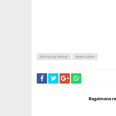
#lampung selatan
#penculikan
Bagaimana rea