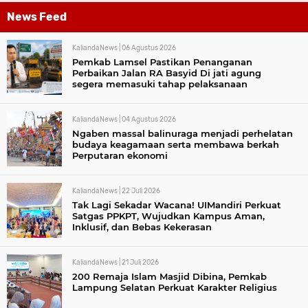
News Feed
KaliandaNews |
06 Agustus 2026
Pemkab Lamsel Pastikan Penanganan
Perbaikan Jalan RA Basyid Di jati agung
segera memasuki tahap pelaksanaan
KaliandaNews |
04 Agustus 2026
Ngaben massal balinuraga menjadi perhelatan
budaya keagamaan serta membawa berkah
Perputaran ekonomi
KaliandaNews |
22 Juli 2026
Tak Lagi Sekadar Wacana! UIMandiri Perkuat
Satgas PPKPT, Wujudkan Kampus Aman,
Inklusif, dan Bebas Kekerasan
KaliandaNews |
21 Juli 2026
200 Remaja Islam Masjid Dibina, Pemkab
Lampung Selatan Perkuat Karakter Religius