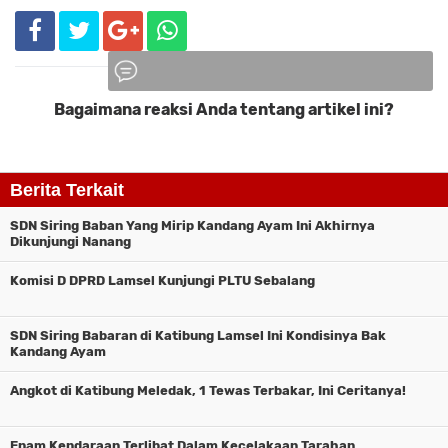
Bagaimana reaksi Anda tentang artikel ini?
Komentar
Berita Terkait
SDN Siring Baban Yang Mirip Kandang Ayam Ini Akhirnya
Dikunjungi Nanang
Komisi D DPRD Lamsel Kunjungi PLTU Sebalang
SDN Siring Babaran di Katibung Lamsel Ini Kondisinya Bak
Kandang Ayam
Angkot di Katibung Meledak, 1 Tewas Terbakar, Ini Ceritanya!
Enam Kendaraan Terlibat Dalam Kecelakaan Tarahan