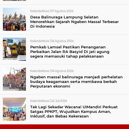
KaliandaNews |
07 Agustus 2026
Desa Balinuraga Lampung Selatan
Menorehkan Sejarah Ngaben Massal Terbesar
Di Indonesia
KaliandaNews |
06 Agustus 2026
Pemkab Lamsel Pastikan Penanganan
Perbaikan Jalan RA Basyid Di jati agung
segera memasuki tahap pelaksanaan
KaliandaNews |
04 Agustus 2026
Ngaben massal balinuraga menjadi perhelatan
budaya keagamaan serta membawa berkah
Perputaran ekonomi
KaliandaNews |
22 Juli 2026
Tak Lagi Sekadar Wacana! UIMandiri Perkuat
Satgas PPKPT, Wujudkan Kampus Aman,
Inklusif, dan Bebas Kekerasan