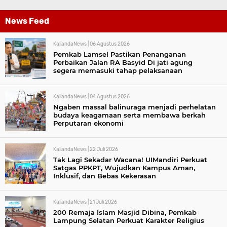
News Feed
KaliandaNews |
06 Agustus 2026
Pemkab Lamsel Pastikan Penanganan
Perbaikan Jalan RA Basyid Di jati agung
segera memasuki tahap pelaksanaan
KaliandaNews |
04 Agustus 2026
Ngaben massal balinuraga menjadi perhelatan
budaya keagamaan serta membawa berkah
Perputaran ekonomi
KaliandaNews |
22 Juli 2026
Tak Lagi Sekadar Wacana! UIMandiri Perkuat
Satgas PPKPT, Wujudkan Kampus Aman,
Inklusif, dan Bebas Kekerasan
KaliandaNews |
21 Juli 2026
200 Remaja Islam Masjid Dibina, Pemkab
Lampung Selatan Perkuat Karakter Religius