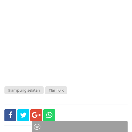
#lampung selatan
#lari 10 k