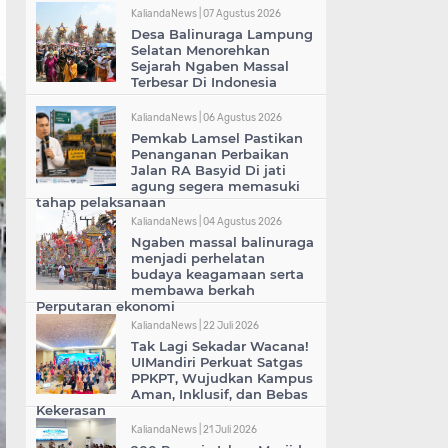
KaliandaNews |
07 Agustus 2026
Desa Balinuraga Lampung
Selatan Menorehkan
Sejarah Ngaben Massal
Terbesar Di Indonesia
KaliandaNews |
06 Agustus 2026
Pemkab Lamsel Pastikan
Penanganan Perbaikan
Jalan RA Basyid Di jati
agung segera memasuki
tahap pelaksanaan
KaliandaNews |
04 Agustus 2026
Ngaben massal balinuraga
menjadi perhelatan
budaya keagamaan serta
membawa berkah
Perputaran ekonomi
KaliandaNews |
22 Juli 2026
Tak Lagi Sekadar Wacana!
UIMandiri Perkuat Satgas
PPKPT, Wujudkan Kampus
Aman, Inklusif, dan Bebas
Kekerasan
KaliandaNews |
21 Juli 2026