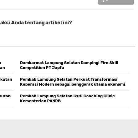
ksi Anda tentang artikel ini?
n
Damkarmat Lampung Selatan Dampingi Fire Skill
dan
Competition PT Japfa
gkatan
Pemkab Lampung Selatan Perkuat Transformasi
Koperasi Modern sebagai penggerak utama ekonomi
daerah
iburan
Pemkab Lampung Selatan Ikuti Coaching Clinic
Kementerian PANRB