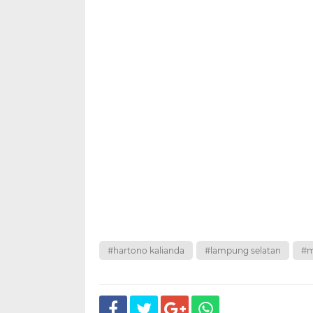
#hartono kalianda
#lampung selatan
#m