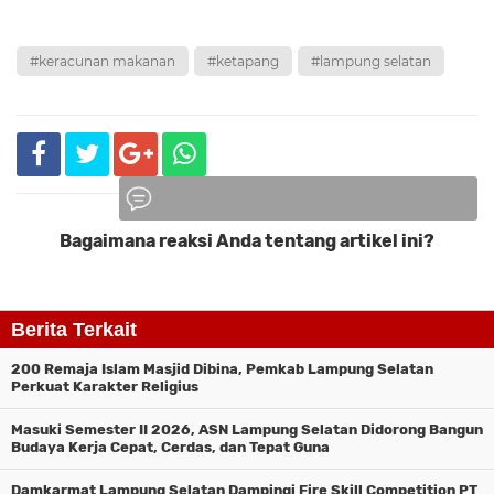
#keracunan makanan
#ketapang
#lampung selatan
Bagaimana reaksi Anda tentang artikel ini?
Komentar
Berita Terkait
200 Remaja Islam Masjid Dibina, Pemkab Lampung Selatan
Perkuat Karakter Religius
Masuki Semester II 2026, ASN Lampung Selatan Didorong Bangun
Budaya Kerja Cepat, Cerdas, dan Tepat Guna
Damkarmat Lampung Selatan Dampingi Fire Skill Competition PT