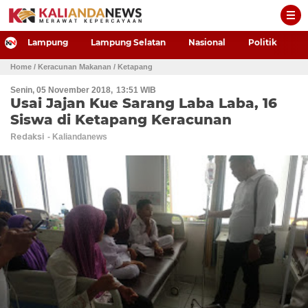
-->
Lampung
Lampung Selatan
Nasional
Politik
P
Home
/ Keracunan Makanan
/ Ketapang
Senin, 05 November 2018
13:51 WIB
Usai Jajan Kue Sarang Laba Laba, 16
Siswa di Ketapang Keracunan
Redaksi