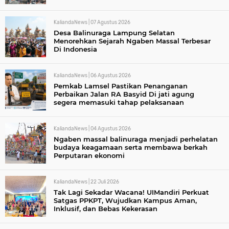
KaliandaNews |
07 Agustus 2026
Desa Balinuraga Lampung Selatan
Menorehkan Sejarah Ngaben Massal Terbesar
Di Indonesia
KaliandaNews |
06 Agustus 2026
Pemkab Lamsel Pastikan Penanganan
Perbaikan Jalan RA Basyid Di jati agung
segera memasuki tahap pelaksanaan
KaliandaNews |
04 Agustus 2026
Ngaben massal balinuraga menjadi perhelatan
budaya keagamaan serta membawa berkah
Perputaran ekonomi
KaliandaNews |
22 Juli 2026
Tak Lagi Sekadar Wacana! UIMandiri Perkuat
Satgas PPKPT, Wujudkan Kampus Aman,
Inklusif, dan Bebas Kekerasan