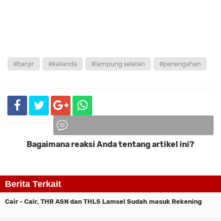
#banjir
#kalianda
#lampung selatan
#penengahan
Bagaimana reaksi Anda tentang artikel ini?
Komentar
Berita Terkait
Cair - Cair, THR ASN dan THLS Lamsel Sudah masuk Rekening