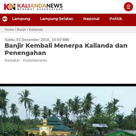
-->
Lampung
Lampung Selatan
Nasional
Politik
P
Home
/ Banjir
/ Kalianda
Sabtu, 01 Desember 2018
10:50 WIB
Banjir Kembali Menerpa Kalianda dan
Penengahan
Redaksi