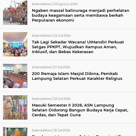
KaliandaNews |
04 Agustus 2026
Ngaben massal balinuraga menjadi perhelatan
budaya keagamaan serta membawa berkah
Perputaran ekonomi
KaliandaNews |
22 Juli 2026
Tak Lagi Sekadar Wacana! UIMandiri Perkuat
Satgas PPKPT, Wujudkan Kampus Aman,
Inklusif, dan Bebas Kekerasan
KaliandaNews |
21 Juli 2026
200 Remaja Islam Masjid Dibina, Pemkab
Lampung Selatan Perkuat Karakter Religius
KaliandaNews |
20 Juli 2026
Masuki Semester II 2026, ASN Lampung
Selatan Didorong Bangun Budaya Kerja Cepat,
Cerdas, dan Tepat Guna
KaliandaNews |
18 Juli 2026